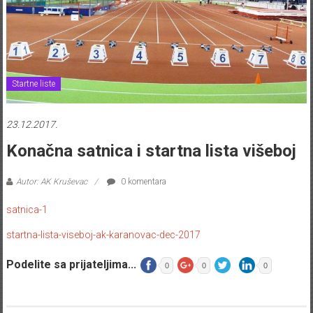
Startne liste
23.12.2017.
Konačna satnica i startna lista višeboj
Autor: AK Kruševac
0 komentara
satnica-1
startna-lista-viseboj-ak-karanovac-dec-2017
Podelite sa prijateljima...
0
0
0