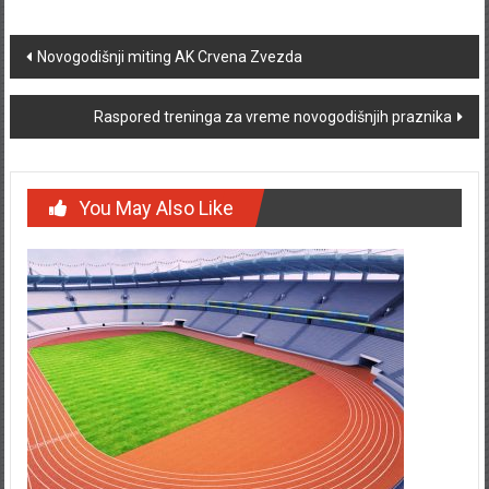
Post navigation
Novogodišnji miting AK Crvena Zvezda
Raspored treninga za vreme novogodišnjih praznika
You May Also Like