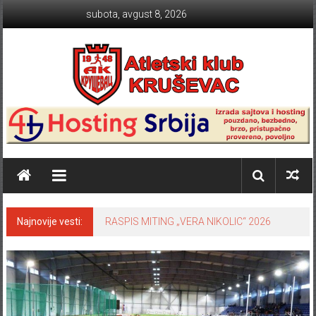
Skip to content
subota, avgust 8, 2026
Atletski klub KRUŠEVAC
Najnovije vesti:
RASPIS MITING „VERA NIKOLIC“ 2026