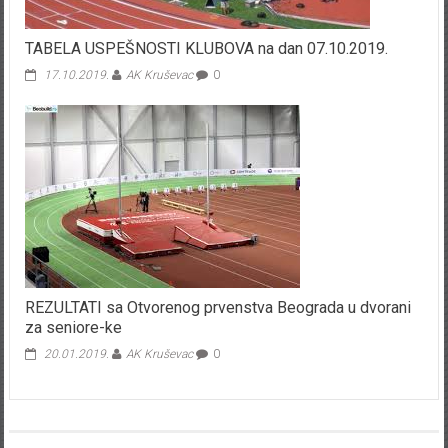
TABELA USPEŠNOSTI KLUBOVA na dan 07.10.2019.
17.10.2019.
AK Kruševac
0
REZULTATI sa Otvorenog prvenstva Beograda u dvorani
za seniore-ke
20.01.2019.
AK Kruševac
0