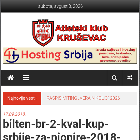
Skip to content
subota, avgust 8, 2026
Atletski klub KRUŠEVAC
Najnovije vesti:
RASPIS MITING „VERA NIKOLIC“ 2026
17.09.2018.
bilten-br-2-kval-kup-
srbije-za-pionire-2018-