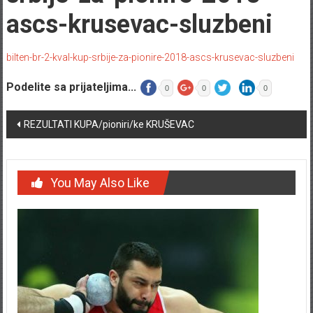
ascs-krusevac-sluzbeni
bilten-br-2-kval-kup-srbije-za-pionire-2018-ascs-krusevac-sluzbeni
Podelite sa prijateljima...
0
0
0
Post navigation
REZULTATI KUPA/pioniri/ke KRUŠEVAC
You May Also Like