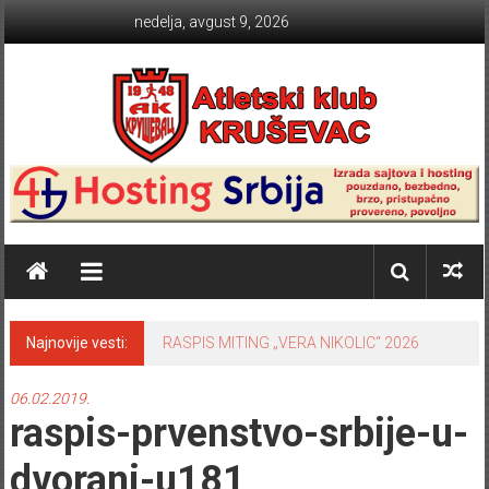
Skip to content
nedelja, avgust 9, 2026
Atletski klub KRUŠEVAC
Najnovije vesti:
RASPIS MITING „VERA NIKOLIC“ 2026
06.02.2019.
raspis-prvenstvo-srbije-u-
dvorani-u181