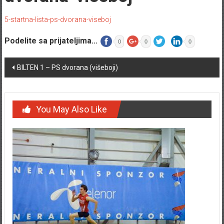
5-startna-lista-ps-dvorana-viseboj
Podelite sa prijateljima...
0
0
0
Post navigation
BILTEN 1 – PS dvorana (višeboji)
You May Also Like