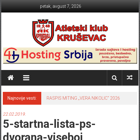
Skip to content
petak, avgust 7, 2026
Atletski klub KRUŠEVAC
Najnovije vesti:
RASPIS MITING „VERA NIKOLIC“ 2026
22.02.2019.
5-startna-lista-ps-
dvorana-viseboj