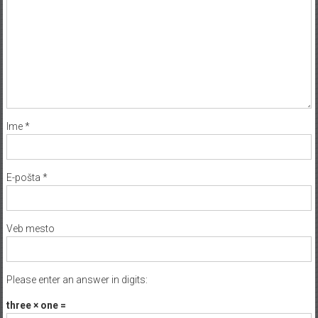
Ime
*
E-pošta
*
Veb mesto
Please enter an answer in digits:
three × one =