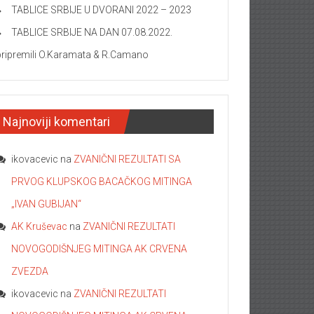
TABLICE SRBIJE U DVORANI 2022 – 2023
TABLICE SRBIJE NA DAN 07.08.2022.
pripremili O.Karamata & R.Camano
Najnoviji komentari
ikovacevic
na
ZVANIČNI REZULTATI SA
PRVOG KLUPSKOG BACAČKOG MITINGA
„IVAN GUBIJAN“
AK Kruševac
na
ZVANIČNI REZULTATI
NOVOGODIŠNJEG MITINGA AK CRVENA
ZVEZDA
ikovacevic
na
ZVANIČNI REZULTATI