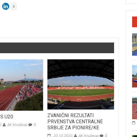
0
ZVANIČNI REZULTATI
PS U20
PRVENSTVA CENTRALNE
0.
AK Kruševac
0
SRBIJE ZA PIONIRE/KE
20.10.2020.
AK Kruševac
0