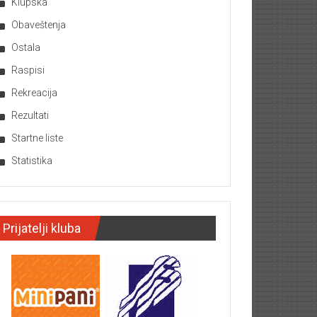
Klupska
Obaveštenja
Ostala
Raspisi
Rekreacija
Rezultati
Startne liste
Statistika
Prijatelji kluba