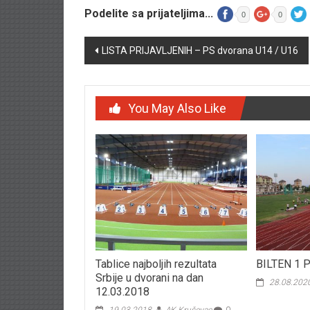
Podelite sa prijateljima...
0
0
Post navigation
LISTA PRIJAVLJENIH – PS dvorana U14 / U16
You May Also Like
Tablice najboljih rezultata
BILTEN 1 
Srbije u dvorani na dan
28.08.202
12.03.2018
19.03.2018.
AK Kruševac
0