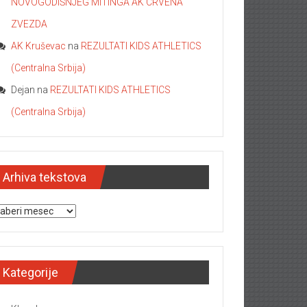
NOVOGODIŠNJEG MITINGA AK CRVENA
ZVEZDA
AK Kruševac
na
REZULTATI KIDS ATHLETICS
(Centralna Srbija)
Dejan
na
REZULTATI KIDS ATHLETICS
(Centralna Srbija)
Arhiva tekstova
hiva tekstova
Kategorije