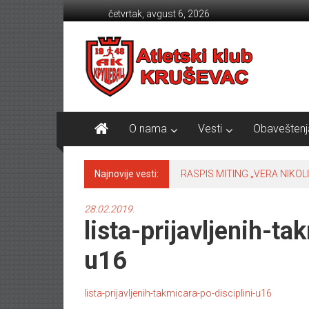
Skip to content
četvrtak, avgust 6, 2026
Atletski klub KRUŠEVAC
O nama
Vesti
Obaveštenj
Najnovije vesti:
RASPIS MITING „VERA NIKOLI
28.02.2019.
lista-prijavljenih-ta
u16
lista-prijavljenih-takmicara-po-disciplini-u16