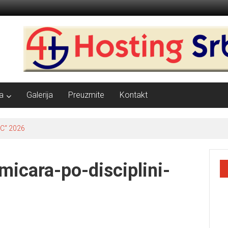
a
Galerija
Preuzmite
Kontakt
C“ 2026
kmicara-po-disciplini-