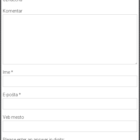
Komentar
Ime
*
E-pošta
*
Veb mesto
Please enter an answer in digits: