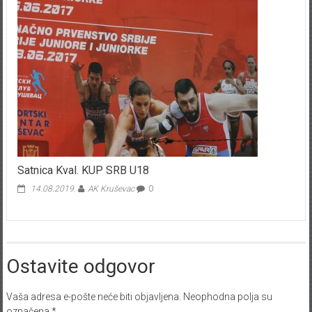
Satnica Kval. KUP SRB U18
14.08.2019.
AK Kruševac
0
Ostavite odgovor
Vaša adresa e-pošte neće biti objavljena.
Neophodna polja su
označena
*