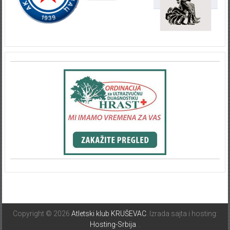
Copyright © 2026
Atletski klub KRUŠEVAC
. Izrada sajta i hosting:
Hosting-Srbija
.
.