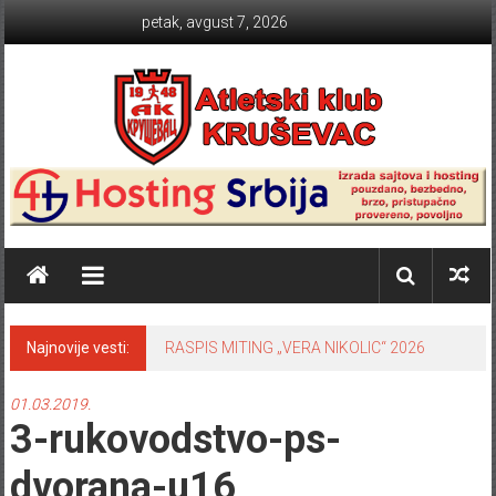
Skip to content
petak, avgust 7, 2026
Atletski klub KRUŠEVAC
Najnovije vesti:
RASPIS MITING „VERA NIKOLIC“ 2026
01.03.2019.
3-rukovodstvo-ps-
dvorana-u16