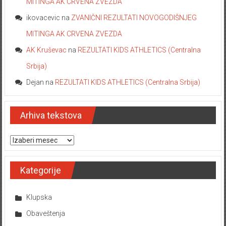
MITINGA AK CRVENA ZVEZDA
ikovacevic
na
ZVANIČNI REZULTATI NOVOGODIŠNJEG
MITINGA AK CRVENA ZVEZDA
AK Kruševac
na
REZULTATI KIDS ATHLETICS (Centralna
Srbija)
Dejan
na
REZULTATI KIDS ATHLETICS (Centralna Srbija)
Arhiva tekstova
Arhiva tekstova
Kategorije
Klupska
Obaveštenja