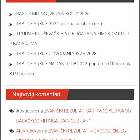
RASPIS MITING „VERA NIKOLIC“ 2026
TABLICE SRBIJE 2024 sezona na otvorenom
TRIJUMF KRUŠEVAČKIH ATLETIČARA NA ZIMSKOM KUP-U
U BACANJIMA
TABLICE SRBIJE U DVORANI 2022 – 2023
TABLICE SRBIJE NA DAN 07.08.2022. pripremili O.Karamata
& R.Camano
Najnoviji komentari
ikovacevic
na
ZVANIČNI REZULTATI SA PRVOG KLUPSKOG
BACAČKOG MITINGA „IVAN GUBIJAN“
AK Kruševac
na
ZVANIČNI REZULTATI NOVOGODIŠNJEG