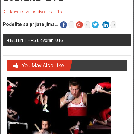
3-rukovodstvo-ps-dvorana-u16
Podelite sa prijateljima...
0
0
0
Post navigation
BILTEN 1 – PS u dvorani U16
You May Also Like