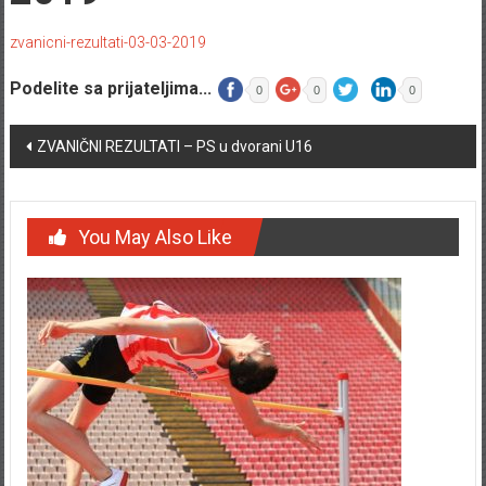
zvanicni-rezultati-03-03-2019
Podelite sa prijateljima...
0
0
0
Post navigation
ZVANIČNI REZULTATI – PS u dvorani U16
You May Also Like