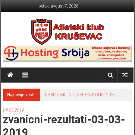
Skip to content
petak, avgust 7, 2026
Atletski klub KRUŠEVAC
Najnovije vesti:
RASPIS MITING „VERA NIKOLIC“ 2026
04.03.2019.
zvanicni-rezultati-03-03-
2019