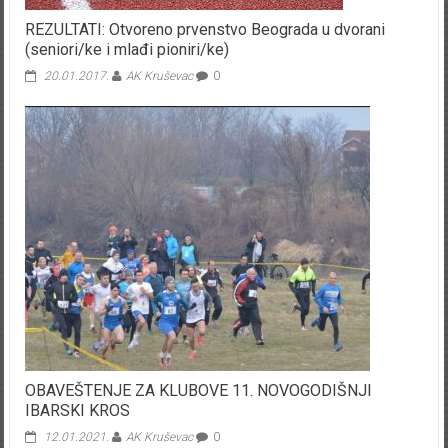
REZULTATI: Otvoreno prvenstvo Beograda u dvorani
(seniori/ke i mlađi pioniri/ke)
20.01.2017.
AK Kruševac
0
OBAVEŠTENJE ZA KLUBOVE 11. NOVOGODIŠNJI
IBARSKI KROS
12.01.2021.
AK Kruševac
0