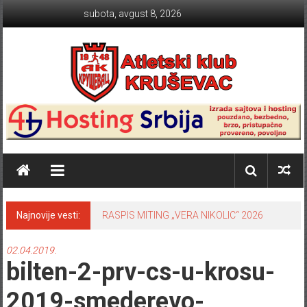
Skip to content
subota, avgust 8, 2026
Atletski klub KRUŠEVAC
Najnovije vesti:
RASPIS MITING „VERA NIKOLIC“ 2026
02.04.2019.
bilten-2-prv-cs-u-krosu-
2019-smederevo-