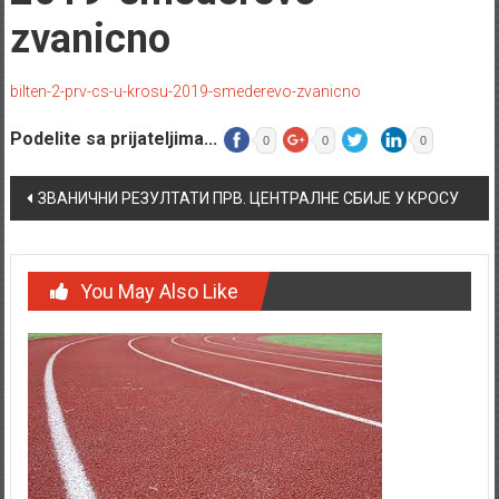
zvanicno
bilten-2-prv-cs-u-krosu-2019-smederevo-zvanicno
Podelite sa prijateljima...
0
0
0
Post navigation
ЗВАНИЧНИ РЕЗУЛТАТИ ПРВ. ЦЕНТРАЛНЕ СБИЈЕ У КРОСУ
You May Also Like