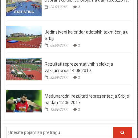
Dvoranske tablice Srbije na dan 15.03.2017.
20.03.2017.
3
Jedinstveni kalendar atletskih takmičenja u
Srbiji
08.03.2017.
2
Rezultati reprezentativnih selekcija
zaključno sa 14.08.2017.
22.08.2017.
2
Međunarodni rezultati reprezentacija Srbije
na dan 12.06.2017.
13.06.2017.
2