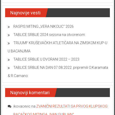
Najnovije vesti
RASPIS MITING „VERA NIKOLIC“ 2026
TABLICE SRBIJE 2024 sezona na otvorenom
TRIJUMF KRUŠEVAČKIH ATLETIČARA NA ZIMSKOM KUP-U
U BACANJIMA
TABLICE SRBIJE U DVORANI 2022 – 2023
TABLICE SRBIJE NA DAN 07.08.2022. pripremili O.Karamata
& R.Camano
Najnoviji komentari
ikovacevic
na
ZVANIČNI REZULTATI SA PRVOG KLUPSKOG
BACAČKOG MITINGA „IVAN GUBIJAN“