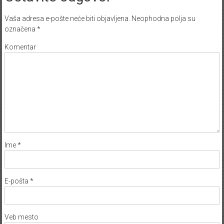
Vaša adresa e-pošte neće biti objavljena.
Neophodna polja su
označena
*
Komentar
Ime
*
E-pošta
*
Veb mesto