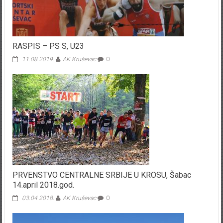
RASPIS – PS S, U23
11.08.2019.
AK Kruševac
0
PRVENSTVO CENTRALNE SRBIJE U KROSU, Šabac
14.april 2018.god.
03.04.2018.
AK Kruševac
0