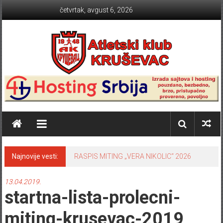
Skip to content
četvrtak, avgust 6, 2026
Atletski klub KRUŠEVAC
Najnovije vesti:
RASPIS MITING „VERA NIKOLIC“ 2026
13.04.2019.
startna-lista-prolecni-
miting-krusevac-2019