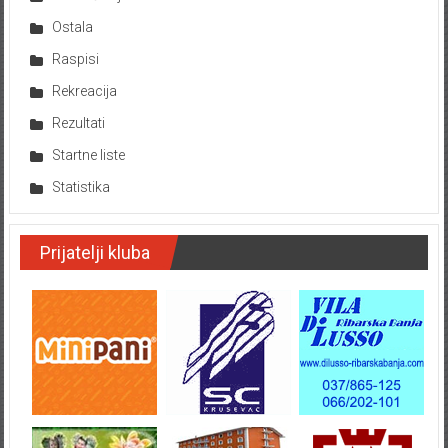
Ostala
Raspisi
Rekreacija
Rezultati
Startne liste
Statistika
Prijatelji kluba