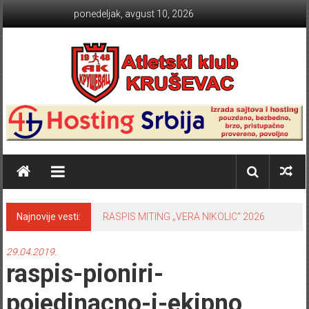
Skip to content
ponedeljak, avgust 10, 2026
Atletski klub KRUŠEVAC
Najnovije vesti:
RASPIS MITING „VERA NIKOLIC“ 2026
29.04.2019.
raspis-pioniri-
pojedinacno-i-ekipno