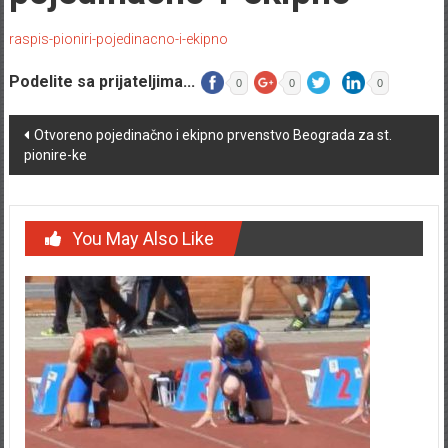
raspis-pioniri-pojedinacno-i-ekipno
Podelite sa prijateljima...
0
0
0
Post navigation
Otvoreno pojedinačno i ekipno prvenstvo Beograda za st.
pionire-ke
You May Also Like