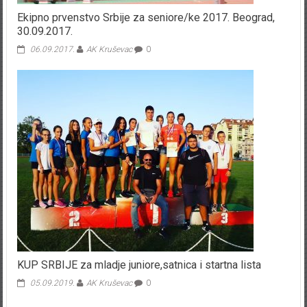
Ekipno prvenstvo Srbije za seniore/ke 2017. Beograd,
30.09.2017.
06.09.2017.
AK Kruševac
0
KUP SRBIJE za mladje juniore,satnica i startna lista
05.09.2019.
AK Kruševac
0