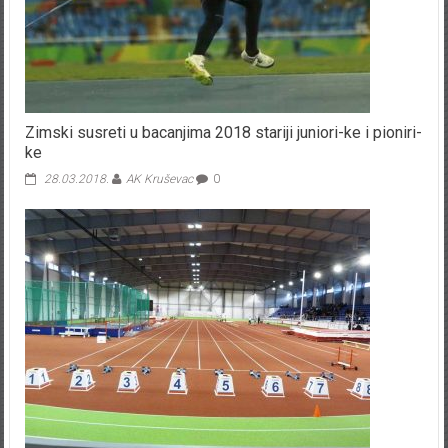
Zimski susreti u bacanjima 2018 stariji juniori-ke i pioniri-
ke
28.03.2018.
AK Kruševac
0