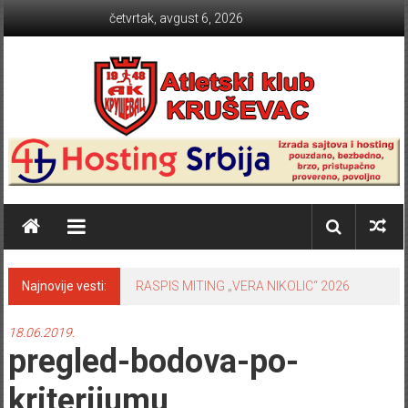
Skip to content
četvrtak, avgust 6, 2026
Atletski klub KRUŠEVAC
Najnovije vesti:
RASPIS MITING „VERA NIKOLIC“ 2026
18.06.2019.
pregled-bodova-po-
kriterijumu