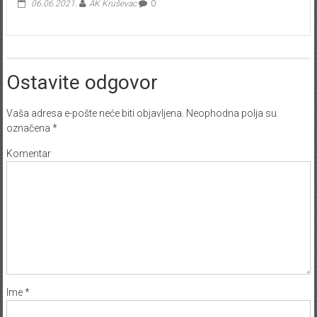
06.06.2021.
AK Kruševac
0
Ostavite odgovor
Vaša adresa e-pošte neće biti objavljena.
Neophodna polja su
označena
*
Komentar
Ime
*