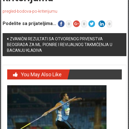
pregled-bodova-po-kriterijumu
Podelite sa prijateljima...
0
0
0
Post navigation
ZVANIČNI REZULTATI SA OTVORENOG PRVENSTVA
BEOGRADA ZA ML. PIONIRE I REVIJALNOG TAKMIČENJA U
BACANJU KLADIVA
You May Also Like