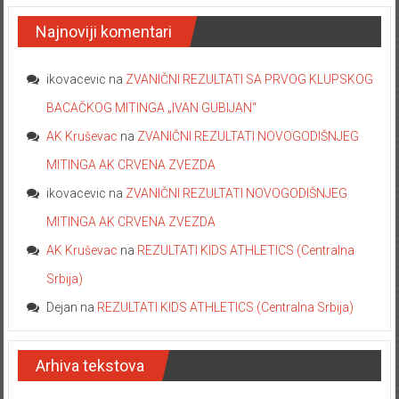
Najnoviji komentari
ikovacevic
na
ZVANIČNI REZULTATI SA PRVOG KLUPSKOG
BACAČKOG MITINGA „IVAN GUBIJAN“
AK Kruševac
na
ZVANIČNI REZULTATI NOVOGODIŠNJEG
MITINGA AK CRVENA ZVEZDA
ikovacevic
na
ZVANIČNI REZULTATI NOVOGODIŠNJEG
MITINGA AK CRVENA ZVEZDA
AK Kruševac
na
REZULTATI KIDS ATHLETICS (Centralna
Srbija)
Dejan
na
REZULTATI KIDS ATHLETICS (Centralna Srbija)
Arhiva tekstova