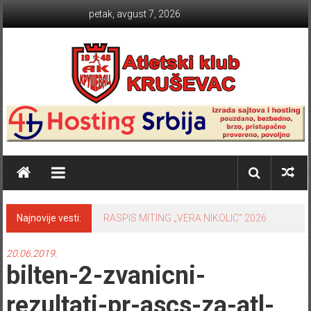
Skip to content
petak, avgust 7, 2026
Atletski klub KRUŠEVAC
Najnovije vesti:
RASPIS MITING „VERA NIKOLIC“ 2026
20.06.2019.
bilten-2-zvanicni-
rezultati-pr-ascs-za-atl-