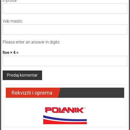
E-pošta
*
Veb mesto
Please enter an answer in digits:
five × 4 =
Rekviziti i oprema