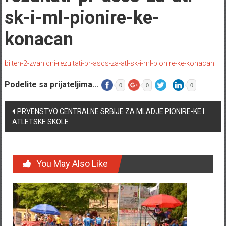
sk-i-ml-pionire-ke-
konacan
bilten-2-zvanicni-rezultati-pr-ascs-za-atl-sk-i-ml-pionire-ke-konacan
Podelite sa prijateljima...
0
0
0
Post navigation
PRVENSTVO CENTRALNE SRBIJE ZA MLADJE PIONIRE-KE I
ATLETSKE SKOLE
You May Also Like