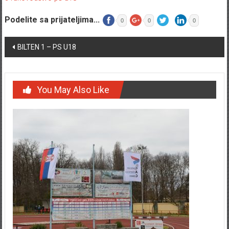
Podelite sa prijateljima...
0
0
0
Post navigation
BILTEN 1 – PS U18
You May Also Like