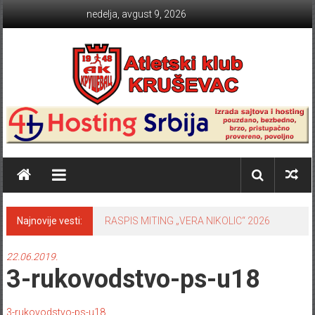
Skip to content
nedelja, avgust 9, 2026
Atletski klub KRUŠEVAC
Najnovije vesti:
RASPIS MITING „VERA NIKOLIC“ 2026
22.06.2019.
3-rukovodstvo-ps-u18
3-rukovodstvo-ps-u18