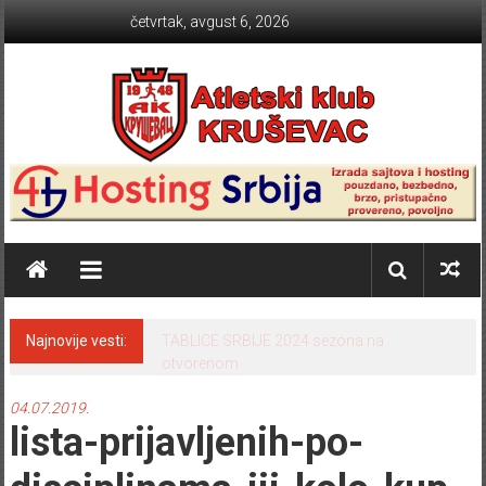
Skip to content
četvrtak, avgust 6, 2026
Atletski klub KRUŠEVAC
Najnovije vesti:
TRIJUMF KRUŠEVAČKIH ATLETIČARA NA
ZIMSKOM KUP-U U BACANJIMA
04.07.2019.
lista-prijavljenih-po-