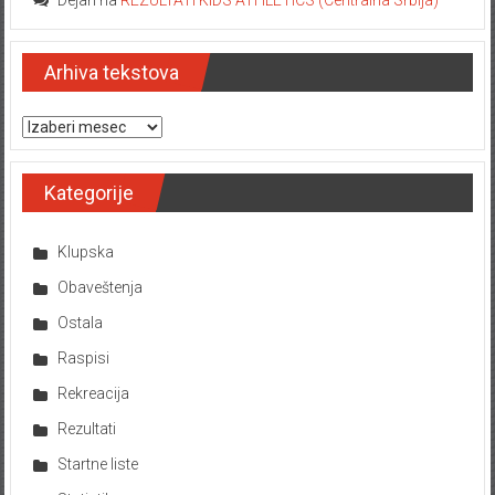
Dejan
na
REZULTATI KIDS ATHLETICS (Centralna Srbija)
Arhiva tekstova
Arhiva tekstova
Kategorije
Klupska
Obaveštenja
Ostala
Raspisi
Rekreacija
Rezultati
Startne liste