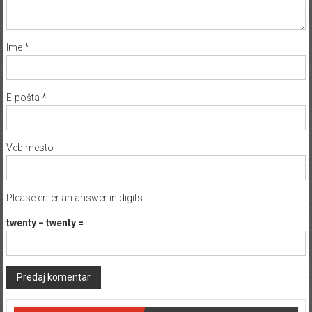
Ime
*
E-pošta
*
Veb mesto
Please enter an answer in digits:
twenty − twenty =