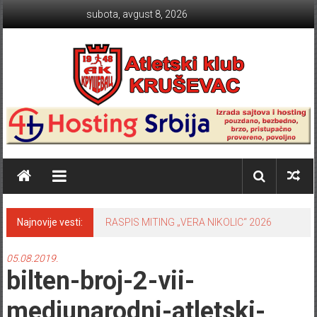
Skip to content
subota, avgust 8, 2026
Atletski klub KRUŠEVAC
Najnovije vesti:
RASPIS MITING „VERA NIKOLIC“ 2026
05.08.2019.
bilten-broj-2-vii-
medjunarodni-atletski-