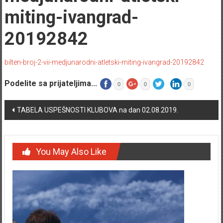
miting-ivangrad-
20192842
bilten-broj-2-vii-medjunarodni-atletski-miting-ivangrad-20192842
Podelite sa prijateljima...
0
0
0
Post navigation
TABELA USPEŠNOSTI KLUBOVA na dan 02.08.2019.
You May Also Like