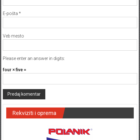
E-pošta
*
Veb mesto
Please enter an answer in digits:
four × five =
Rekviziti i oprema