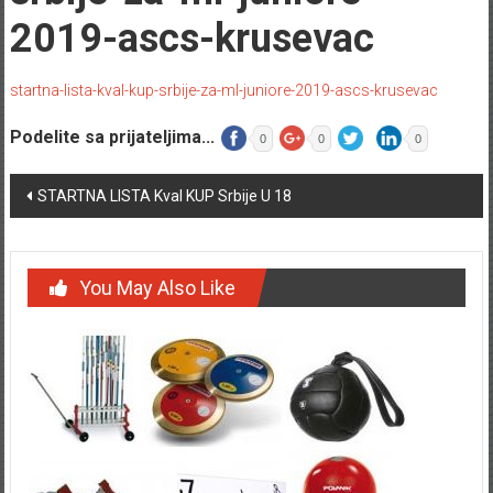
2019-ascs-krusevac
startna-lista-kval-kup-srbije-za-ml-juniore-2019-ascs-krusevac
Podelite sa prijateljima...
0
0
0
Post navigation
STARTNA LISTA Kval KUP Srbije U 18
You May Also Like