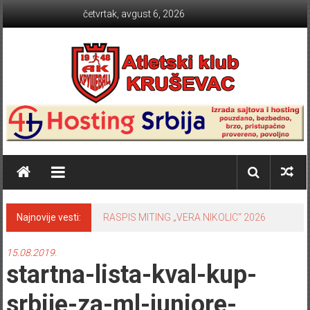
Skip to content
četvrtak, avgust 6, 2026
Atletski klub KRUŠEVAC
Najnovije vesti:
RASPIS MITING „VERA NIKOLIC“ 2026
15.08.2019.
startna-lista-kval-kup-
srbije-za-ml-juniore-