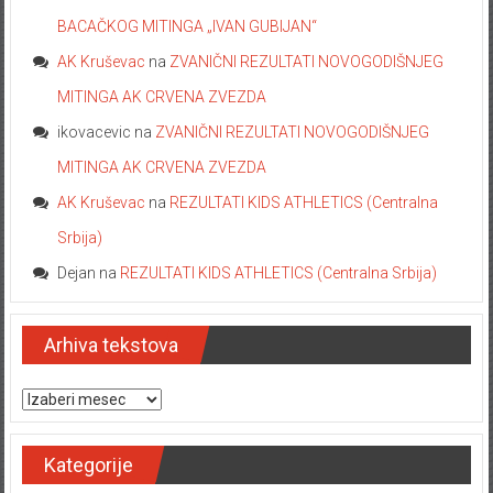
BACAČKOG MITINGA „IVAN GUBIJAN“
AK Kruševac
na
ZVANIČNI REZULTATI NOVOGODIŠNJEG
MITINGA AK CRVENA ZVEZDA
ikovacevic
na
ZVANIČNI REZULTATI NOVOGODIŠNJEG
MITINGA AK CRVENA ZVEZDA
AK Kruševac
na
REZULTATI KIDS ATHLETICS (Centralna
Srbija)
Dejan
na
REZULTATI KIDS ATHLETICS (Centralna Srbija)
Arhiva tekstova
Arhiva tekstova
Kategorije