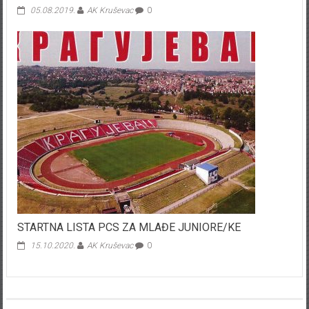
05.08.2019.
AK Kruševac
0
STARTNA LISTA PCS ZA MLAĐE JUNIORE/KE
15.10.2020.
AK Kruševac
0