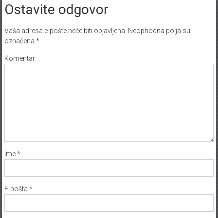
Ostavite odgovor
Vaša adresa e-pošte neće biti objavljena.
Neophodna polja su
označena
*
Komentar
Ime
*
E-pošta
*