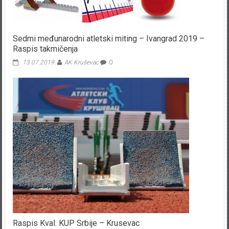
Sedmi međunarodni atletski miting – Ivangrad 2019 –
Raspis takmičenja
13.07.2019.
AK Kruševac
0
Raspis Kval. KUP Srbije – Krusevac