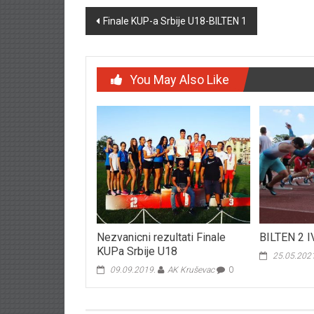
Post navigation
Finale KUP-a Srbije U18-BILTEN 1
You May Also Like
Nezvanicni rezultati Finale
BILTEN 2 
KUPa Srbije U18
25.05.202
09.09.2019.
AK Kruševac
0