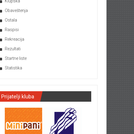
Klupska
Obaveštenja
Ostala
Raspisi
Rekreacija
Rezultati
Startne liste
Statistika
Prijatelji kluba