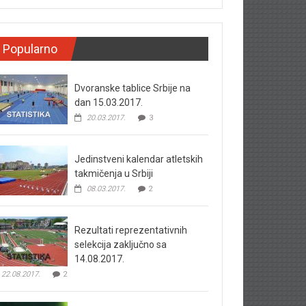
Popularno
Dvoranske tablice Srbije na
dan 15.03.2017.
20.03.2017.
3
Jedinstveni kalendar atletskih
takmičenja u Srbiji
08.03.2017.
2
Rezultati reprezentativnih
selekcija zaključno sa
14.08.2017.
22.08.2017.
2