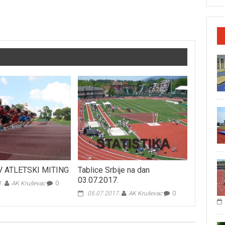
IV ATLETSKI MITING
Tablice Srbije na dan
03.07.2017.
1.
AK Kruševac
0
05.07.2017.
AK Kruševac
0