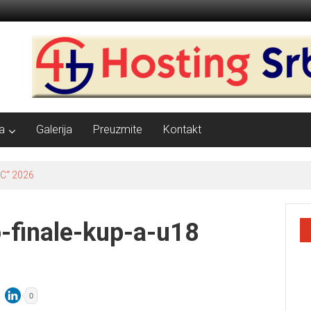
a
Galerija
Preuzmite
Kontakt
C“ 2026
-finale-kup-a-u18
0