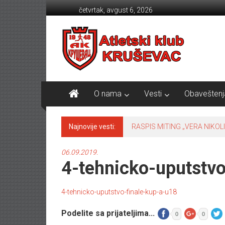
Skip to content
četvrtak, avgust 6, 2026
Atletski klub KRUŠEVAC
O nama
Vesti
Obaveštenj
Najnovije vesti:
RASPIS MITING „VERA NIKOLI
06.09.2019.
4-tehnicko-uputstvo
4-tehnicko-uputstvo-finale-kup-a-u18
Podelite sa prijateljima...
0
0