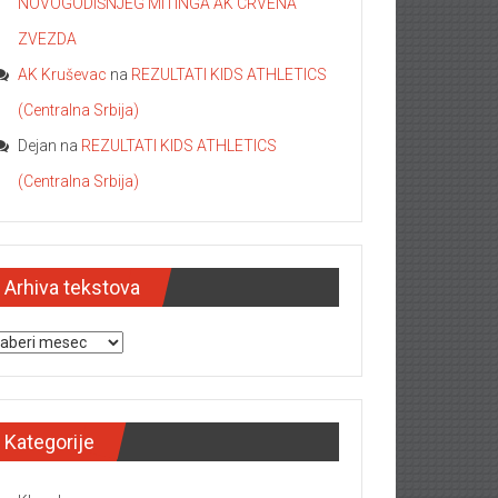
NOVOGODIŠNJEG MITINGA AK CRVENA
ZVEZDA
AK Kruševac
na
REZULTATI KIDS ATHLETICS
(Centralna Srbija)
Dejan
na
REZULTATI KIDS ATHLETICS
(Centralna Srbija)
Arhiva tekstova
hiva tekstova
Kategorije