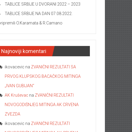
TABLICE SRBIJE U DVORANI 2022 – 2023
TABLICE SRBIJE NA DAN 07.08.2022.
pripremili O.Karamata & R.Camano
Najnoviji komentari
ikovacevic
na
ZVANIČNI REZULTATI SA
PRVOG KLUPSKOG BACAČKOG MITINGA
„IVAN GUBIJAN“
AK Kruševac
na
ZVANIČNI REZULTATI
NOVOGODIŠNJEG MITINGA AK CRVENA
ZVEZDA
ikovacevic
na
ZVANIČNI REZULTATI