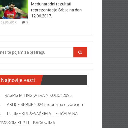
Međunarodni rezultati
reprezentacija Srbije na dan
12.06.2017.
13.06.2017.
2
Najnovije vesti
RASPIS MITING „VERA NIKOLIC“ 2026
TABLICE SRBIJE 2024 sezona na otvorenom
TRIJUMF KRUŠEVAČKIH ATLETIČARA NA
ZIMSKOM KUP-U U BACANJIMA