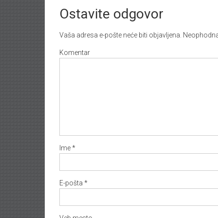
Ostavite odgovor
Vaša adresa e-pošte neće biti objavljena.
Neophodna 
Komentar
Ime
*
E-pošta
*
Veb mesto