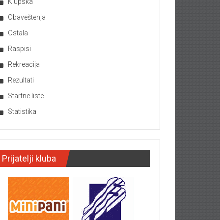
Klupska
Obaveštenja
Ostala
Raspisi
Rekreacija
Rezultati
Startne liste
Statistika
Prijatelji kluba