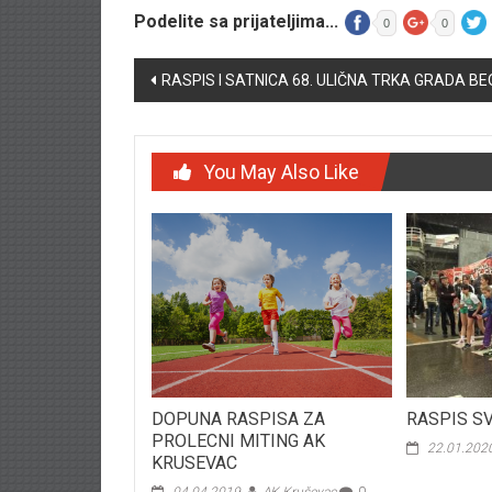
Podelite sa prijateljima...
0
0
Post navigation
RASPIS I SATNICA 68. ULIČNA TRKA GRADA 
You May Also Like
DOPUNA RASPISA ZA
RASPIS S
PROLECNI MITING AK
22.01.202
KRUSEVAC
04.04.2019.
AK Kruševac
0