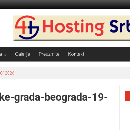
a
Galerija
Preuzmite
Kontakt
C“ 2026
rke-grada-beograda-19-