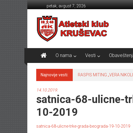
Skip to content
petak, avgust 7, 2026
Atletski klub KRUŠEVAC
O nama
Vesti
Obaveštenj
Najnovije vesti:
RASPIS MITING „VERA NIKOLI
14.10.2019.
satnica-68-ulicne-t
10-2019
satnica-68-ulicne-trke-grada-beograda-19-10-2019