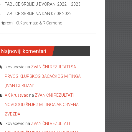
TABLICE SRBIJE U DVORANI 2022 – 2023
TABLICE SRBIJE NA DAN 07.08.2022.
pripremili O.Karamata & R.Camano
Najnoviji komentari
ikovacevic
na
ZVANIČNI REZULTATI SA
PRVOG KLUPSKOG BACAČKOG MITINGA
„IVAN GUBIJAN“
AK Kruševac
na
ZVANIČNI REZULTATI
NOVOGODIŠNJEG MITINGA AK CRVENA
ZVEZDA
ikovacevic
na
ZVANIČNI REZULTATI