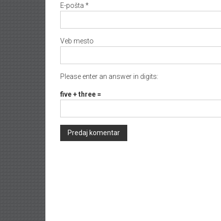
E-pošta
*
Veb mesto
Please enter an answer in digits:
five + three =