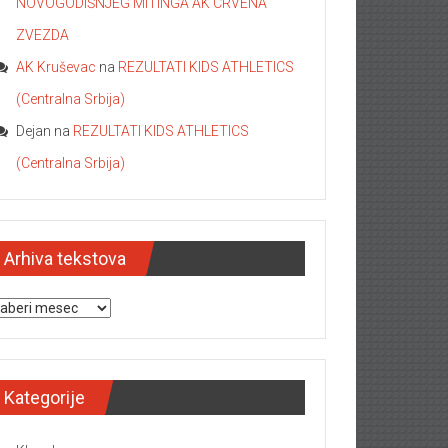
NOVOGODIŠNJEG MITINGA AK CRVENA
ZVEZDA
AK Kruševac
na
REZULTATI KIDS ATHLETICS
(Centralna Srbija)
Dejan
na
REZULTATI KIDS ATHLETICS
(Centralna Srbija)
Arhiva tekstova
hiva tekstova
Kategorije