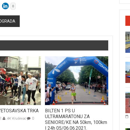
0
BEOGRADA
VETOSAVSKA TRKA
BILTEN 1 PS U
ULTRAMARATONU ZA
0.
AK Kruševac
0
SENIORE/KE NA 50km, 100km
I 24h 05/06.06.2021.