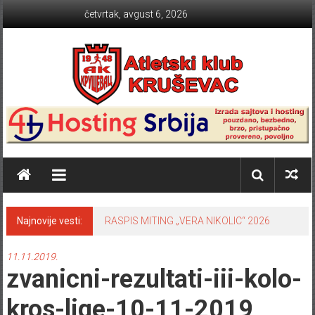
Skip to content
četvrtak, avgust 6, 2026
Atletski klub KRUŠEVAC
Najnovije vesti:
RASPIS MITING „VERA NIKOLIC“ 2026
11.11.2019.
zvanicni-rezultati-iii-kolo-
kros-lige-10-11-2019