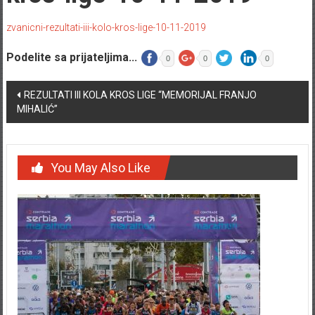
zvanicni-rezultati-iii-kolo-kros-lige-10-11-2019
Podelite sa prijateljima...
0
0
0
Post navigation
REZULTATI III KOLA KROS LIGE “MEMORIJAL FRANJO
MIHALIĆ”
You May Also Like