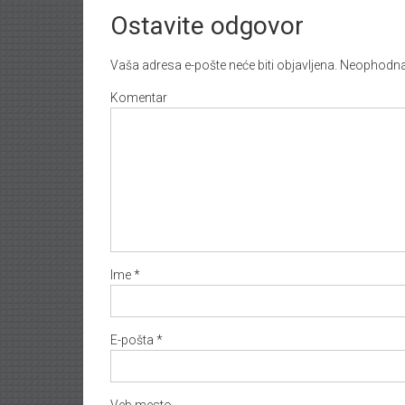
Ostavite odgovor
Vaša adresa e-pošte neće biti objavljena.
Neophodna 
Komentar
Ime
*
E-pošta
*
Veb mesto