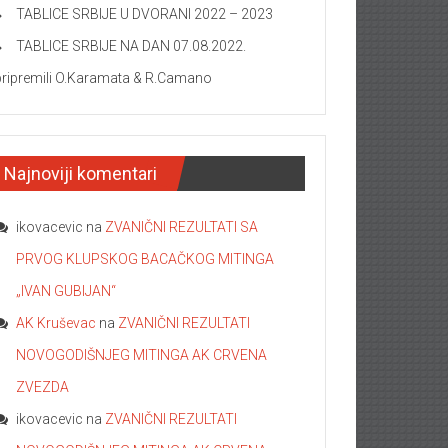
TABLICE SRBIJE U DVORANI 2022 – 2023
TABLICE SRBIJE NA DAN 07.08.2022.
pripremili O.Karamata & R.Camano
Najnoviji komentari
ikovacevic
na
ZVANIČNI REZULTATI SA
PRVOG KLUPSKOG BACAČKOG MITINGA
„IVAN GUBIJAN“
AK Kruševac
na
ZVANIČNI REZULTATI
NOVOGODIŠNJEG MITINGA AK CRVENA
ZVEZDA
ikovacevic
na
ZVANIČNI REZULTATI