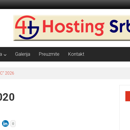
a
Galerija
Preuzmite
Kontakt
C“ 2026
020
0