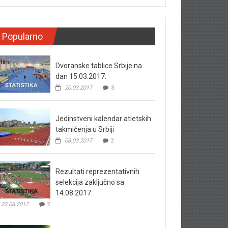
Popularno
Dvoranske tablice Srbije na
dan 15.03.2017.
20.03.2017.
3
Jedinstveni kalendar atletskih
takmičenja u Srbiji
08.03.2017.
2
Rezultati reprezentativnih
selekcija zaključno sa
14.08.2017.
22.08.2017.
2