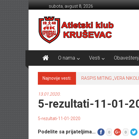
Skip to content
subota, avgust 8, 2026
Atletski klub KRUŠEVAC
O nama
Vesti
Obaveštenj
Najnovije vesti:
RASPIS MITING „VERA NIKOLI
13.01.2020.
5-rezultati-11-01-2
5-rezultati-11-01-2020
Podelite sa prijateljima...
0
0