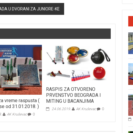
ADA U DVORANI ZA JUNIORE-KE
RASPIS ZA OTVORENO
PRVENSTVO BEOGRADA I
a vreme raspusta (
MITING U BACANJIMA
se od 31.01.2018. )
24.06.2019.
AK Kruševac
0
8.
AK Kruševac
0