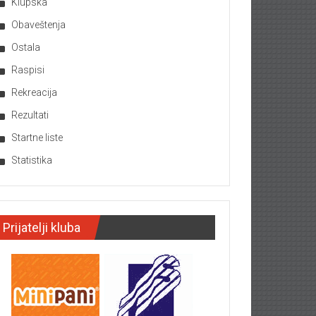
Klupska
Obaveštenja
Ostala
Raspisi
Rekreacija
Rezultati
Startne liste
Statistika
Prijatelji kluba