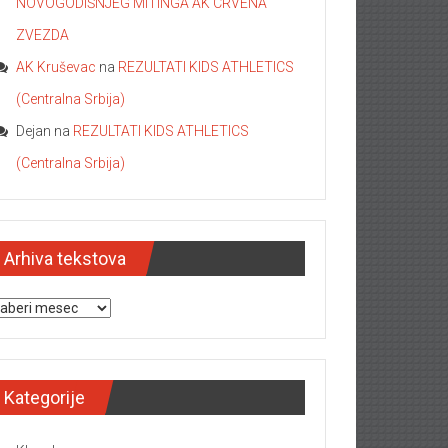
NOVOGODIŠNJEG MITINGA AK CRVENA
ZVEZDA
AK Kruševac
na
REZULTATI KIDS ATHLETICS
(Centralna Srbija)
Dejan
na
REZULTATI KIDS ATHLETICS
(Centralna Srbija)
Arhiva tekstova
hiva tekstova
Kategorije