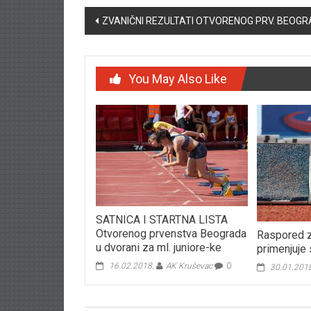
Post navigation
ZVANIČNI REZULTATI OTVORENOG PRV. BEOGR
You May Also Like
SATNICA I STARTNA LISTA
Otvorenog prvenstva Beograda
Raspored z
u dvorani za ml. juniore-ke
primenjuje 
16.02.2018.
AK Kruševac
0
30.01.201