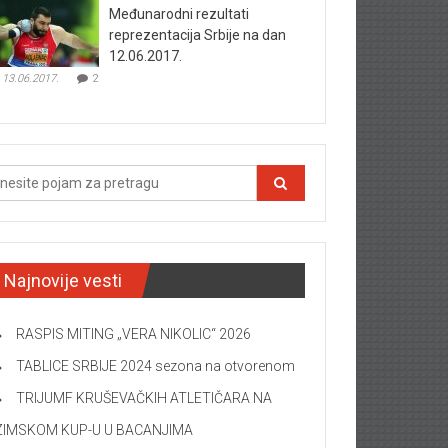
Međunarodni rezultati
reprezentacija Srbije na dan
12.06.2017.
13.06.2017.
2
Najnovije vesti
RASPIS MITING „VERA NIKOLIC“ 2026
TABLICE SRBIJE 2024 sezona na otvorenom
TRIJUMF KRUŠEVAČKIH ATLETIČARA NA
ZIMSKOM KUP-U U BACANJIMA