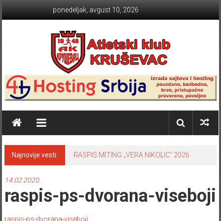
Skip to content
ponedeljak, avgust 10, 2026
Atletski klub KRUŠEVAC
Najnovije vesti:
RASPIS MITING „VERA NIKOLIC“ 2026
14.02.2020.
raspis-ps-dvorana-viseboji
raspis-ps-dvorana-viseboji