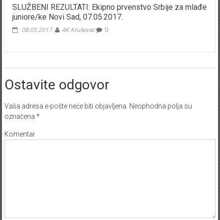
SLUŽBENI REZULTATI: Ekipno prvenstvo Srbije za mlađe
juniore/ke Novi Sad, 07.05.2017.
08.05.2017.
AK Kruševac
0
Ostavite odgovor
Vaša adresa e-pošte neće biti objavljena.
Neophodna polja su
označena
*
Komentar