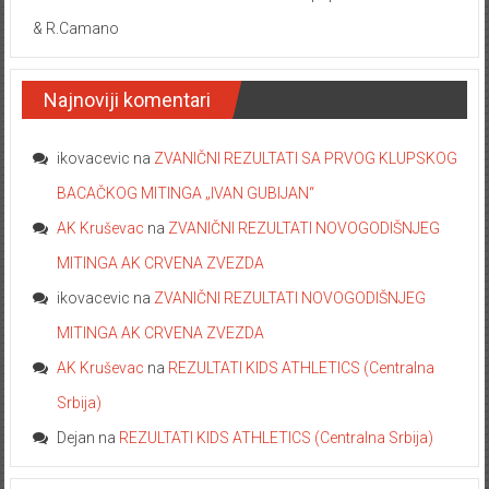
TABLICE SRBIJE NA DAN 07.08.2022. pripremili O.Karamata
& R.Camano
Najnoviji komentari
ikovacevic
na
ZVANIČNI REZULTATI SA PRVOG KLUPSKOG
BACAČKOG MITINGA „IVAN GUBIJAN“
AK Kruševac
na
ZVANIČNI REZULTATI NOVOGODIŠNJEG
MITINGA AK CRVENA ZVEZDA
ikovacevic
na
ZVANIČNI REZULTATI NOVOGODIŠNJEG
MITINGA AK CRVENA ZVEZDA
AK Kruševac
na
REZULTATI KIDS ATHLETICS (Centralna
Srbija)
Dejan
na
REZULTATI KIDS ATHLETICS (Centralna Srbija)