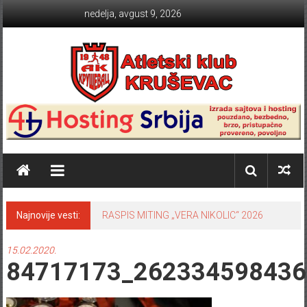
Skip to content
nedelja, avgust 9, 2026
Atletski klub KRUŠEVAC
Najnovije vesti:
TABLICE SRBIJE 2024 sezona na
otvorenom
15.02.2020.
84717173_262334598436