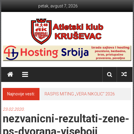
Skip to content
petak, avgust 7, 2026
Atletski klub KRUŠEVAC
Najnovije vesti:
RASPIS MITING „VERA NIKOLIC“ 2026
23.02.2020.
nezvanicni-rezultati-zene-
ps-dvorana-viseboji