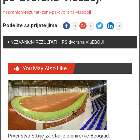
nezvanicni-rezultati-zene-ps-dvorana-viseboji
Podelite sa prijateljima...
0
0
0
Post navigation
NEZVANIČNI REZULTATI – PS dvorana VIŠEBOJI
You May Also Like
Prvenstvo Srbije za starije pionire/ke Beograd,