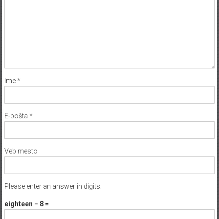
Ime
*
E-pošta
*
Veb mesto
Please enter an answer in digits:
eighteen − 8 =