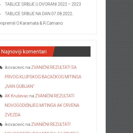
TABLICE SRBIJE U DVORANI 2022 – 2023
TABLICE SRBIJE NA DAN 07.08.2022.
pripremili O.Karamata & R.Camano
Najnoviji komentari
ikovacevic
na
ZVANIČNI REZULTATI SA
PRVOG KLUPSKOG BACAČKOG MITINGA
„IVAN GUBIJAN“
AK Kruševac
na
ZVANIČNI REZULTATI
NOVOGODIŠNJEG MITINGA AK CRVENA
ZVEZDA
ikovacevic
na
ZVANIČNI REZULTATI