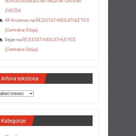
NOVOGODIŠNJEG MITINGA AK CRVENA
ZVEZDA
AK Kruševac
na
REZULTATI KIDS ATHLETICS
(Centralna Srbija)
Dejan
na
REZULTATI KIDS ATHLETICS
(Centralna Srbija)
Arhiva tekstova
hiva tekstova
Kategorije