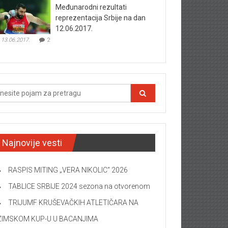
Međunarodni rezultati
reprezentacija Srbije na dan
12.06.2017.
13.06.2017.
2
Najnovije vesti
RASPIS MITING „VERA NIKOLIC“ 2026
TABLICE SRBIJE 2024 sezona na otvorenom
TRIJUMF KRUŠEVAČKIH ATLETIČARA NA
ZIMSKOM KUP-U U BACANJIMA