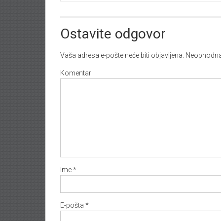
Ostavite odgovor
Vaša adresa e-pošte neće biti objavljena.
Neophodna 
Komentar
Ime
*
E-pošta
*