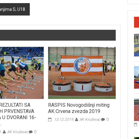
njima S, U18
REZULTATI SA
RASPIS Novogodišnji miting
H PRVENSTAVA
AK Crvena zvezda 2019
 U DVORANI 16-
13.12.2019.
AK Kruševac
0
.
1.
AK Kruševac
0