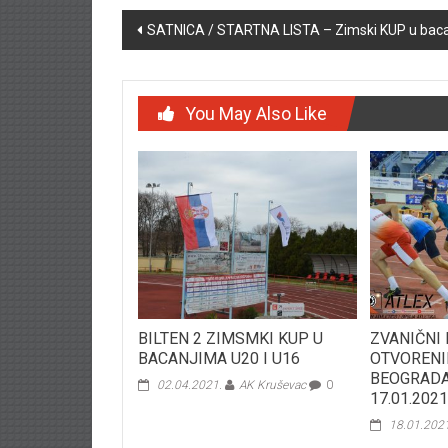
Post navigation
SATNICA / STARTNA LISTA – Zimski KUP u baca
You May Also Like
BILTEN 2 ZIMSMKI KUP U
ZVANIČNI 
BACANJIMA U20 I U16
OTVORENI
BEOGRADA
02.04.2021.
AK Kruševac
0
17.01.2021
18.01.202