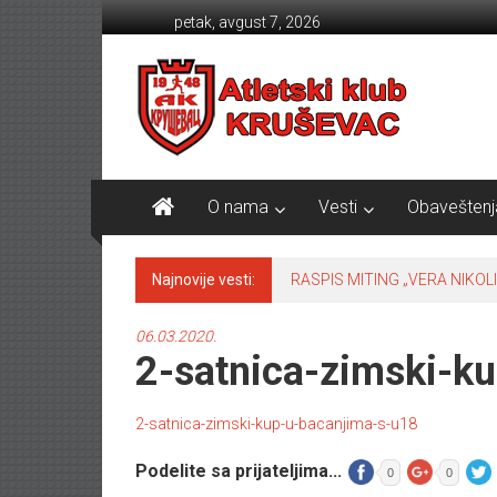
Skip to content
petak, avgust 7, 2026
Atletski klub KRUŠEVAC
O nama
Vesti
Obaveštenj
Najnovije vesti:
RASPIS MITING „VERA NIKOLI
06.03.2020.
2-satnica-zimski-k
2-satnica-zimski-kup-u-bacanjima-s-u18
Podelite sa prijateljima...
0
0