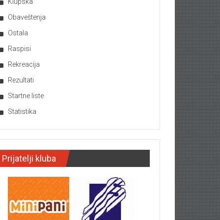
Klupska
Obaveštenja
Ostala
Raspisi
Rekreacija
Rezultati
Startne liste
Statistika
Prijatelji kluba