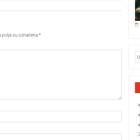
polja su označena
*