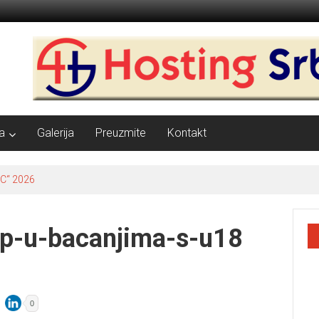
a
Galerija
Preuzmite
Kontakt
C“ 2026
up-u-bacanjima-s-u18
0