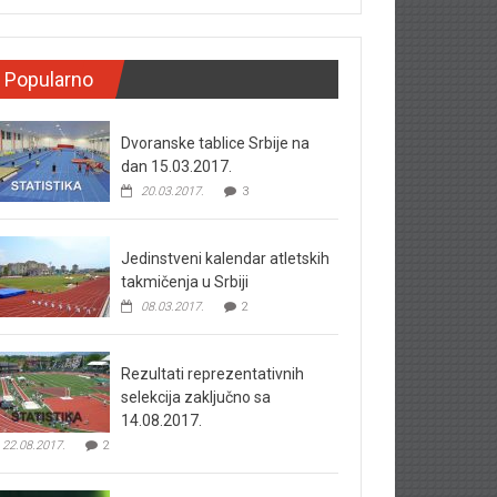
Popularno
Dvoranske tablice Srbije na
dan 15.03.2017.
20.03.2017.
3
Jedinstveni kalendar atletskih
takmičenja u Srbiji
08.03.2017.
2
Rezultati reprezentativnih
selekcija zaključno sa
14.08.2017.
22.08.2017.
2