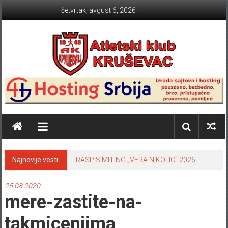
Skip to content
četvrtak, avgust 6, 2026
Atletski klub KRUŠEVAC
Najnovije vesti:
RASPIS MITING „VERA NIKOLIC“ 2026
25.08.2020.
mere-zastite-na-
takmicenjima