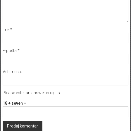
Ime
*
E-pošta
*
Veb mesto
Please enter an answer in digits:
18 + seven =