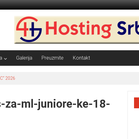
a
Galerija
Preuzmite
Kontakt
C“ 2026
cs-za-ml-juniore-ke-18-