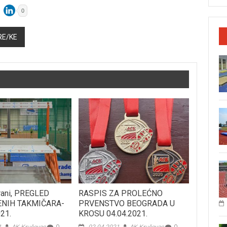
0
RE/KE
rani, PREGLED
RASPIS ZA PROLEĆNO
ENIH TAKMIČARA-
PRVENSTVO BEOGRADA U
021.
KROSU 04.04.2021.
1.
AK Kruševac
0
02.04.2021.
AK Kruševac
0