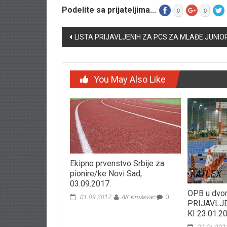
Podelite sa prijateljima...
0
0
Post navigation
LISTA PRIJAVLJENIH ZA PCS ZA MLAĐE JUNIO
You May Also Like
Ekipno prvenstvo Srbije za
pionire/ke Novi Sad,
03.09.2017.
OPB u dvo
01.09.2017.
AK Kruševac
0
PRIJAVLJ
KI 23.01.2
22.01.202