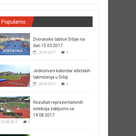
Popularno
Dvoranske tablice Srbije na
dan 15.03.2017.
20.03.2017.
3
Jedinstveni kalendar atletskih
takmičenja u Srbiji
08.03.2017.
2
Rezultati reprezentativnih
selekcija zaključno sa
14.08.2017.
22.08.2017.
2