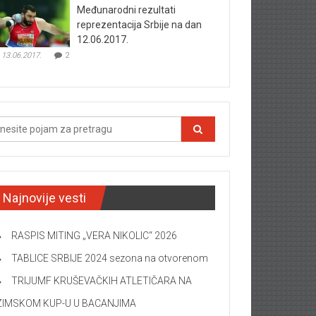
Međunarodni rezultati
reprezentacija Srbije na dan
12.06.2017.
13.06.2017.
2
Najnovije vesti
RASPIS MITING „VERA NIKOLIC“ 2026
TABLICE SRBIJE 2024 sezona na otvorenom
TRIJUMF KRUŠEVAČKIH ATLETIČARA NA
ZIMSKOM KUP-U U BACANJIMA