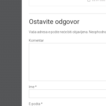
Ostavite odgovor
Vaša adresa e-pošte neće biti objavljena.
Neophodna 
Komentar
Ime
*
E-pošta
*