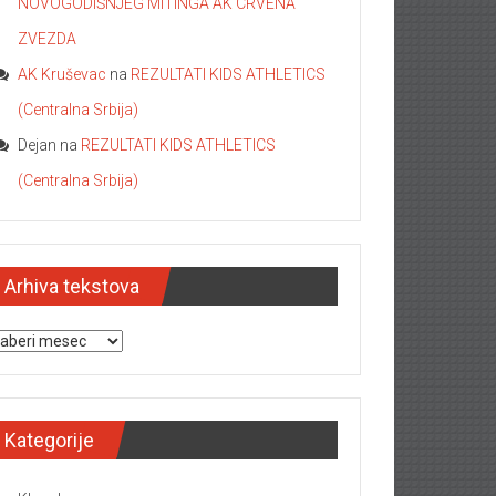
NOVOGODIŠNJEG MITINGA AK CRVENA
ZVEZDA
AK Kruševac
na
REZULTATI KIDS ATHLETICS
(Centralna Srbija)
Dejan
na
REZULTATI KIDS ATHLETICS
(Centralna Srbija)
Arhiva tekstova
hiva tekstova
Kategorije