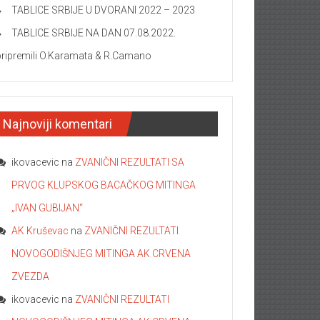
TABLICE SRBIJE U DVORANI 2022 – 2023
TABLICE SRBIJE NA DAN 07.08.2022.
pripremili O.Karamata & R.Camano
Najnoviji komentari
ikovacevic
na
ZVANIČNI REZULTATI SA
PRVOG KLUPSKOG BACAČKOG MITINGA
„IVAN GUBIJAN“
AK Kruševac
na
ZVANIČNI REZULTATI
NOVOGODIŠNJEG MITINGA AK CRVENA
ZVEZDA
ikovacevic
na
ZVANIČNI REZULTATI