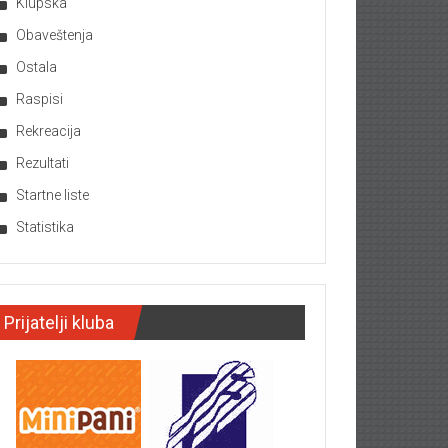
Klupska
Obaveštenja
Ostala
Raspisi
Rekreacija
Rezultati
Startne liste
Statistika
Prijatelji kluba