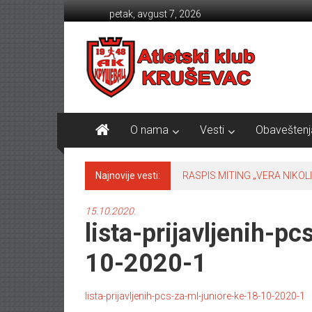
Skip to content
petak, avgust 7, 2026
Atletski klub KRUŠEVAC
O nama
Vesti
Obaveštenj
Najnovije vesti:
RASPIS MITING „VERA NIKOLI
15.10.2020.
lista-prijavljenih-p
10-2020-1
lista-prijavljenih-pcs-za-ml-juniore-ke-18-10-2020-1