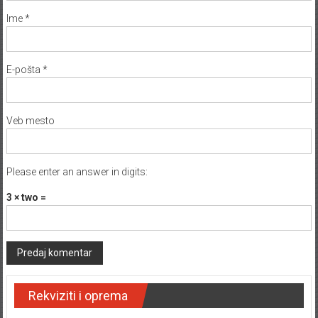
Ime
*
E-pošta
*
Veb mesto
Please enter an answer in digits:
3 × two =
Rekviziti i oprema