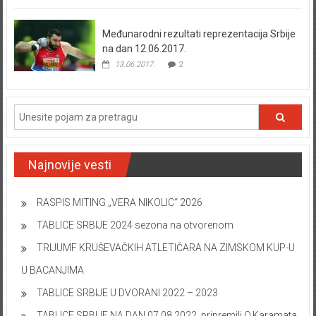
Međunarodni rezultati reprezentacija Srbije
na dan 12.06.2017.
13.06.2017.
2
Najnovije vesti
RASPIS MITING „VERA NIKOLIC“ 2026
TABLICE SRBIJE 2024 sezona na otvorenom
TRIJUMF KRUŠEVAČKIH ATLETIČARA NA ZIMSKOM KUP-U
U BACANJIMA
TABLICE SRBIJE U DVORANI 2022 – 2023
TABLICE SRBIJE NA DAN 07.08.2022. pripremili O.Karamata