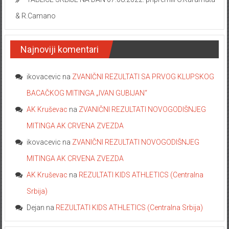
& R.Camano
Najnoviji komentari
ikovacevic
na
ZVANIČNI REZULTATI SA PRVOG KLUPSKOG
BACAČKOG MITINGA „IVAN GUBIJAN“
AK Kruševac
na
ZVANIČNI REZULTATI NOVOGODIŠNJEG
MITINGA AK CRVENA ZVEZDA
ikovacevic
na
ZVANIČNI REZULTATI NOVOGODIŠNJEG
MITINGA AK CRVENA ZVEZDA
AK Kruševac
na
REZULTATI KIDS ATHLETICS (Centralna
Srbija)
Dejan
na
REZULTATI KIDS ATHLETICS (Centralna Srbija)