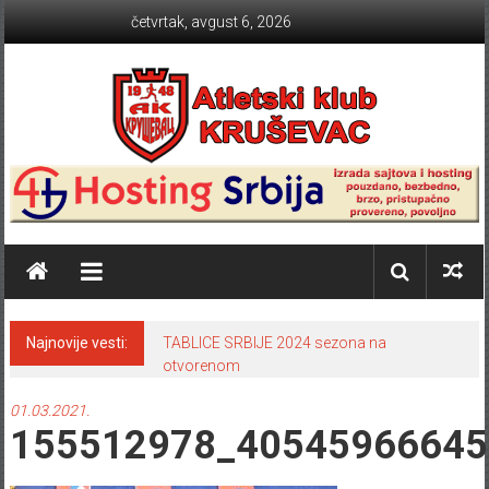
Skip to content
četvrtak, avgust 6, 2026
Atletski klub KRUŠEVAC
Najnovije vesti:
TABLICE SRBIJE 2024 sezona na
otvorenom
01.03.2021.
155512978_40545966645