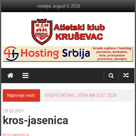
Skip to content
nedelja, avgust 9, 2026
Atletski klub KRUŠEVAC
Najnovije vesti:
RASPIS MITING „VERA NIKOLIC“ 2026
29.03.2021.
kros-jasenica
kros-jasenica