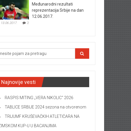
Međunarodni rezultati
reprezentacija Srbije na dan
12.06.2017.
13.06.2017.
2
Najnovije vesti
RASPIS MITING „VERA NIKOLIC“ 2026
TABLICE SRBIJE 2024 sezona na otvorenom
TRIJUMF KRUŠEVAČKIH ATLETIČARA NA
ZIMSKOM KUP-U U BACANJIMA