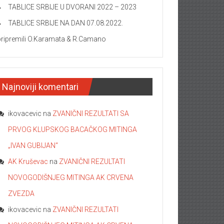
TABLICE SRBIJE U DVORANI 2022 – 2023
TABLICE SRBIJE NA DAN 07.08.2022.
pripremili O.Karamata & R.Camano
Najnoviji komentari
ikovacevic
na
ZVANIČNI REZULTATI SA
PRVOG KLUPSKOG BACAČKOG MITINGA
„IVAN GUBIJAN“
AK Kruševac
na
ZVANIČNI REZULTATI
NOVOGODIŠNJEG MITINGA AK CRVENA
ZVEZDA
ikovacevic
na
ZVANIČNI REZULTATI