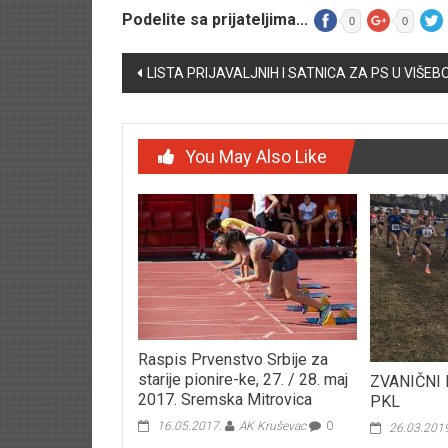
Podelite sa prijateljima...
0
0
Post navigation
LISTA PRIJAVALJNIH I SATNICA ZA PS U VIŠEBO
You May Also Like
Raspis Prvenstvo Srbije za
starije pionire-ke, 27. / 28. maj
ZVANIČNI 
2017. Sremska Mitrovica
PKL
16.05.2017.
AK Kruševac
0
26.03.201