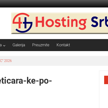
a
Galerija
Preuzmite
Kontakt
C“ 2026
leticara-ke-po-