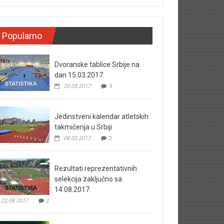
Popularno
Dvoranske tablice Srbije na
dan 15.03.2017.
20.03.2017.
3
Jedinstveni kalendar atletskih
takmičenja u Srbiji
08.03.2017.
2
Rezultati reprezentativnih
selekcija zaključno sa
14.08.2017.
22.08.2017.
2