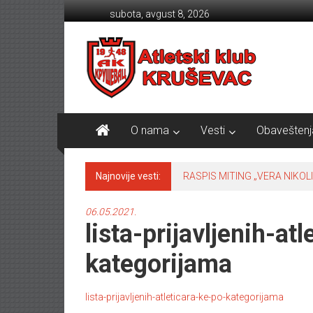
Skip to content
subota, avgust 8, 2026
Atletski klub KRUŠEVAC
O nama
Vesti
Obaveštenj
Najnovije vesti:
RASPIS MITING „VERA NIKOLI
06.05.2021.
lista-prijavljenih-at
kategorijama
lista-prijavljenih-atleticara-ke-po-kategorijama