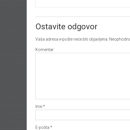
Ostavite odgovor
Vaša adresa e-pošte neće biti objavljena.
Neophodna 
Komentar
Ime
*
E-pošta
*