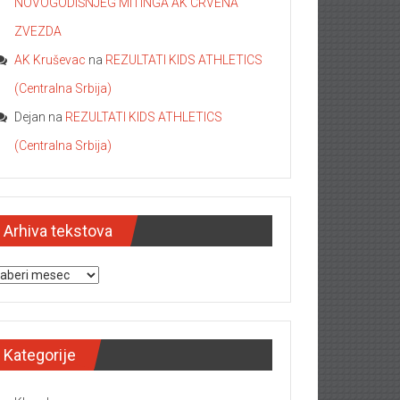
NOVOGODIŠNJEG MITINGA AK CRVENA
ZVEZDA
AK Kruševac
na
REZULTATI KIDS ATHLETICS
(Centralna Srbija)
Dejan
na
REZULTATI KIDS ATHLETICS
(Centralna Srbija)
Arhiva tekstova
hiva tekstova
Kategorije