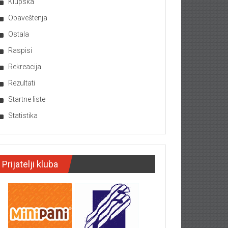
Klupska
Obaveštenja
Ostala
Raspisi
Rekreacija
Rezultati
Startne liste
Statistika
Prijatelji kluba