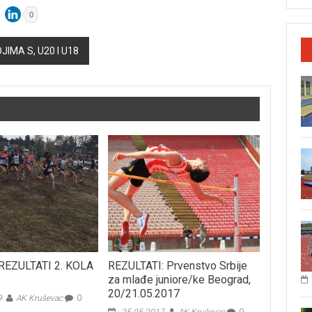
0
JIMA S, U20 I U18
REZULTATI 2. KOLA
REZULTATI: Prvenstvo Srbije
za mlađe juniore/ke Beograd,
20/21.05.2017
9.
AK Kruševac
0
25.05.2017.
AK Kruševac
0