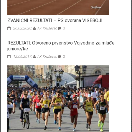
ZVANIČNI REZULTATI – PS dvorana VIŠEBOJI
26.02.2020.
AK Kruševac
0
REZULTATI: Otvoreno prvenstvo Vojvodine za mlađe
juniore/ke
12.06.2017.
AK Kruševac
0