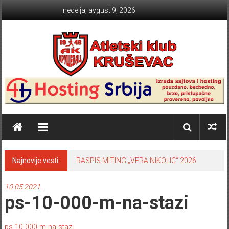
Skip to content
nedelja, avgust 9, 2026
Atletski klub KRUŠEVAC
Najnovije vesti:
RASPIS MITING „VERA NIKOLIC“ 2026
10.05.2021.
ps-10-000-m-na-stazi
ps-10-000-m-na-stazi