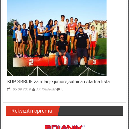
KUP SRBIJE za mladje juniore,satnica i startna lista
05.09.2019.
AK Kruševac
0
Rekviziti i oprema