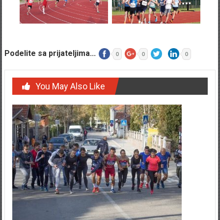
Podelite sa prijateljima...
0
0
0
You May Also Like