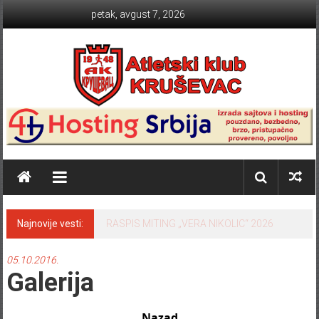
Skip to content
petak, avgust 7, 2026
Atletski klub KRUŠEVAC
Najnovije vesti:
TABLICE SRBIJE 2024 sezona na
otvorenom
05.10.2016.
Galerija