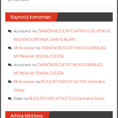
& R.Camano
Najnoviji komentari
ikovacevic
na
ZVANIČNI REZULTATI SA PRVOG KLUPSKOG
BACAČKOG MITINGA „IVAN GUBIJAN“
AK Kruševac
na
ZVANIČNI REZULTATI NOVOGODIŠNJEG
MITINGA AK CRVENA ZVEZDA
ikovacevic
na
ZVANIČNI REZULTATI NOVOGODIŠNJEG
MITINGA AK CRVENA ZVEZDA
AK Kruševac
na
REZULTATI KIDS ATHLETICS (Centralna
Srbija)
Dejan
na
REZULTATI KIDS ATHLETICS (Centralna Srbija)