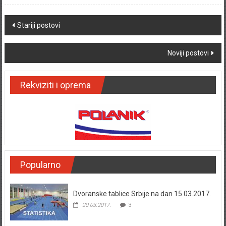
Posts navigation
Stariji postovi
Noviji postovi
Rekviziti i oprema
Popularno
Dvoranske tablice Srbije na dan 15.03.2017.
20.03.2017.
3