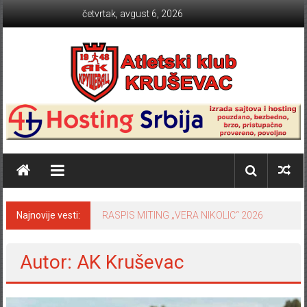
Skip to content
četvrtak, avgust 6, 2026
Atletski klub KRUŠEVAC
Najnovije vesti:
RASPIS MITING „VERA NIKOLIC“ 2026
Autor:
AK Kruševac