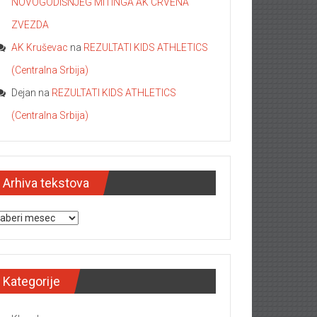
NOVOGODIŠNJEG MITINGA AK CRVENA
ZVEZDA
AK Kruševac
na
REZULTATI KIDS ATHLETICS
(Centralna Srbija)
Dejan
na
REZULTATI KIDS ATHLETICS
(Centralna Srbija)
Arhiva tekstova
hiva tekstova
Kategorije