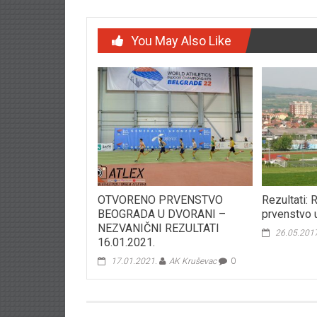
You May Also Like
OTVORENO PRVENSTVO
Rezultati:
BEOGRADA U DVORANI –
prvenstvo u
NEZVANIČNI REZULTATI
26.05.201
16.01.2021.
17.01.2021.
AK Kruševac
0