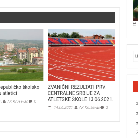
 Republičko školsko
ZVANIČNI REZULTATI PRV.
 atletici
CENTRALNE SRBIJE ZA
ATLETSKE ŠKOLE 13.06.2021.
7.
AK Kruševac
0
14.06.2021.
AK Kruševac
0