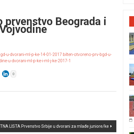
 prvenstvo Beograda i
 Vojvodine
bgd-u-dvorani-ml-p-ke-14-01-2017
bilten-otvoreno-prv-bgd-u-
ine-u-dvorani-ml-p-ke-i-ml-j-ke-2017-1
0
NA LISTA Prvenstvo Srbije u dvorani za mlađe juniore/ke