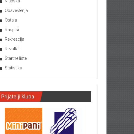
Klupska
Obaveštenja
Ostala
Raspisi
Rekreacija
Rezultati
Startne liste
Statistika
Prijatelji kluba