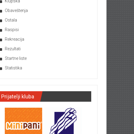
Klupska
Obaveštenja
Ostala
Raspisi
Rekreacija
Rezultati
Startne liste
Statistika
Prijatelji kluba