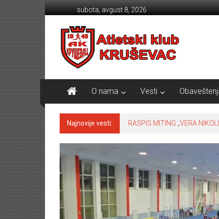
Skip to content
subota, avgust 8, 2026
Atletski klub KRUŠEVAC
O nama
Vesti
Obaveštenj
Najnovije vesti:
RASPIS MITING „VERA NIKOLI