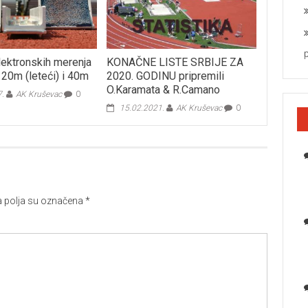
lektronskih merenja
KONAČNE LISTE SRBIJE ZA
 20m (leteći) i 40m
2020. GODINU pripremili
O.Karamata & R.Camano
7.
AK Kruševac
0
15.02.2021.
AK Kruševac
0
polja su označena
*