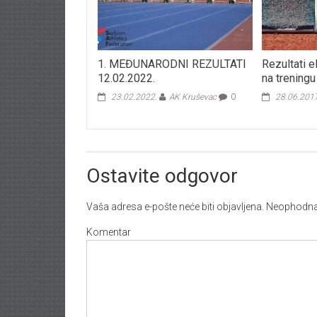
1. MEĐUNARODNI REZULTATI
Rezultati e
12.02.2022.
na treningu
23.02.2022.
AK Kruševac
0
28.06.201
Ostavite odgovor
Vaša adresa e-pošte neće biti objavljena.
Neophodna 
Komentar