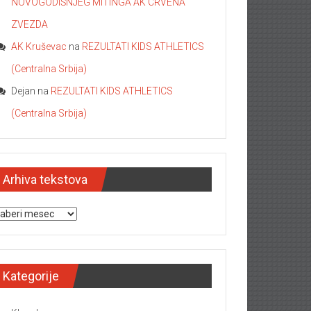
NOVOGODIŠNJEG MITINGA AK CRVENA
ZVEZDA
AK Kruševac
na
REZULTATI KIDS ATHLETICS
(Centralna Srbija)
Dejan
na
REZULTATI KIDS ATHLETICS
(Centralna Srbija)
Arhiva tekstova
hiva tekstova
Kategorije