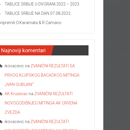
TABLICE SRBIJE U DVORANI 2022 – 2023
TABLICE SRBIJE NA DAN 07.08.2022.
pripremili O.Karamata & R.Camano
Najnoviji komentari
ikovacevic
na
ZVANIČNI REZULTATI SA
PRVOG KLUPSKOG BACAČKOG MITINGA
„IVAN GUBIJAN“
AK Kruševac
na
ZVANIČNI REZULTATI
NOVOGODIŠNJEG MITINGA AK CRVENA
ZVEZDA
ikovacevic
na
ZVANIČNI REZULTATI