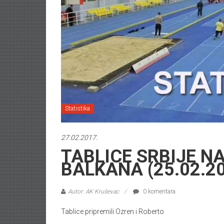
Statistika
27.02.2017.
TABLICE SRBIJE 
BALKANA (25.02.20
Autor: AK Kruševac
0 komentara
Tablice pripremili Ozren i Roberto