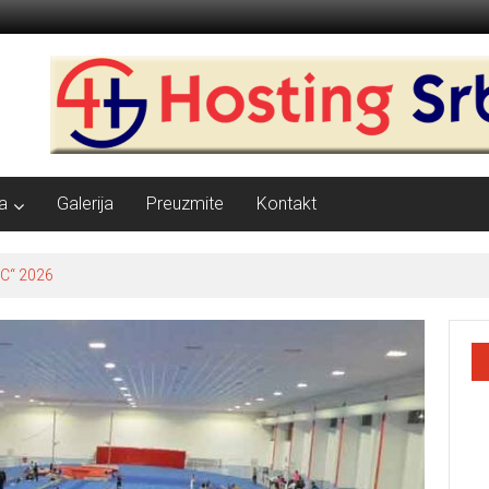
a
Galerija
Preuzmite
Kontakt
C“ 2026