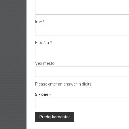
Ime
*
E-pošta
*
Veb mesto
Please enter an answer in digits:
5 × one =