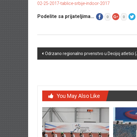
02-25-2017-tablice-srbije-indoor-2017
Podelite sa prijateljima...
0
0
Post navigation
Odrzano regionalno prvenstvo u Decijoj atletici
You May Also Like