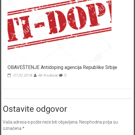
OBAVEŠTENJE Antidoping agencija Republike Srbije
07.02.2018.
AK Kruševac
0
Ostavite odgovor
Vaša adresa e-pošte neće biti objavljena.
Neophodna polja su
označena
*