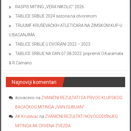
RASPIS MITING „VERA NIKOLIC“ 2026
TABLICE SRBIJE 2024 sezona na otvorenom
TRIJUMF KRUŠEVAČKIH ATLETIČARA NA ZIMSKOM KUP-U
U BACANJIMA
TABLICE SRBIJE U DVORANI 2022 – 2023
TABLICE SRBIJE NA DAN 07.08.2022. pripremili O.Karamata
& R.Camano
Najnoviji komentari
ikovacevic
na
ZVANIČNI REZULTATI SA PRVOG KLUPSKOG
BACAČKOG MITINGA „IVAN GUBIJAN“
AK Kruševac
na
ZVANIČNI REZULTATI NOVOGODIŠNJEG
MITINGA AK CRVENA ZVEZDA