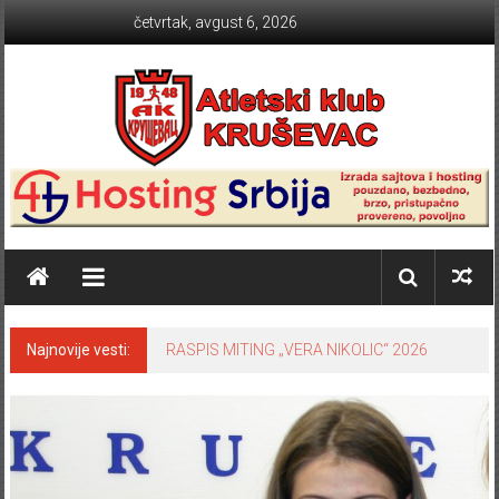
Skip to content
četvrtak, avgust 6, 2026
Atletski klub KRUŠEVAC
Najnovije vesti:
RASPIS MITING „VERA NIKOLIC“ 2026