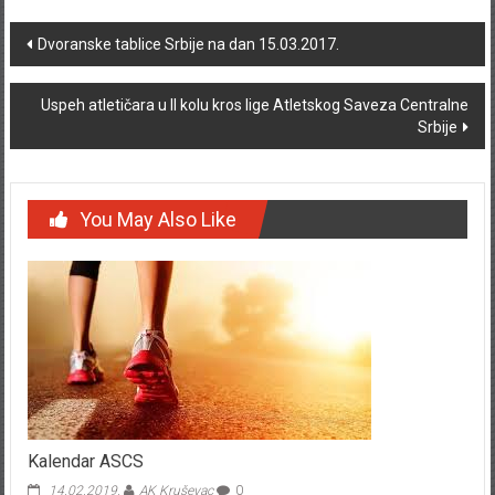
Post navigation
Dvoranske tablice Srbije na dan 15.03.2017.
Uspeh atletičara u II kolu kros lige Atletskog Saveza Centralne
Srbije
You May Also Like
Kalendar ASCS
14.02.2019.
AK Kruševac
0