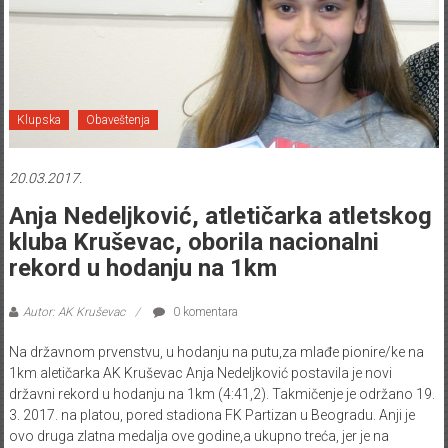
Klupska
Obaveštenja
20.03.2017.
Anja Nedeljković, atletičarka atletskog
kluba Kruševac, oborila nacionalni
rekord u hodanju na 1km
Autor: AK Kruševac
0 komentara
Na državnom prvenstvu, u hodanju na putu,za mlađe pionire/ke na
1km aletičarka AK Kruševac Anja Nedeljković postavila je novi
državni rekord u hodanju na 1km (4:41,2). Takmičenje je održano 19.
3. 2017. na platou, pored stadiona FK Partizan u Beogradu. Anji je
ovo druga zlatna medalja ove godine,a ukupno treća, jer je na