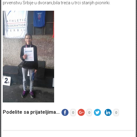
prvenstvu Srbije u dvorani,bila treća u trci starijih pionirki.
Podelite sa prijateljima...
0
0
0