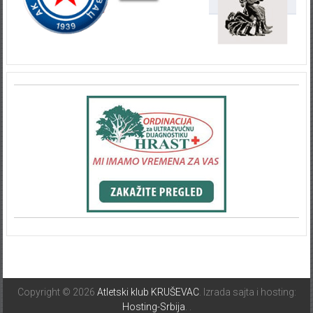
Copyright © 2026
Atletski klub KRUŠEVAC
. Izrada sajta i hosting:
Hosting-Srbija
.
.