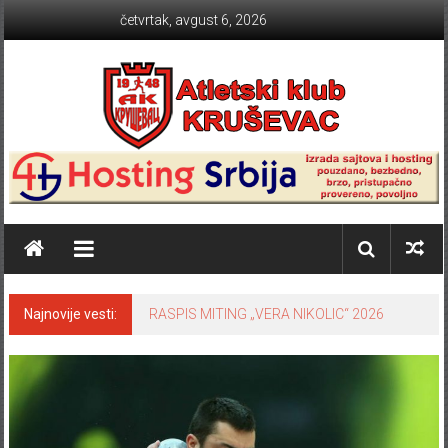
Skip to content
četvrtak, avgust 6, 2026
Atletski klub KRUŠEVAC
Najnovije vesti:
RASPIS MITING „VERA NIKOLIC“ 2026