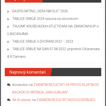
RASPIS MITING „VERA NIKOLIC“ 2026
TABLICE SRBIJE 2024 sezona na otvorenom
TRIJUMF KRUŠEVAČKIH ATLETIČARA NA ZIMSKOM KUP-U
U BACANJIMA
TABLICE SRBIJE U DVORANI 2022 – 2023
TABLICE SRBIJE NA DAN 07.08.2022. pripremili O.Karamata
& R.Camano
Najnoviji komentari
ikovacevic
na
ZVANIČNI REZULTATI SA PRVOG KLUPSKOG
BACAČKOG MITINGA „IVAN GUBIJAN“
AK Kruševac
na
ZVANIČNI REZULTATI NOVOGODIŠNJEG