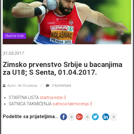
Startne liste
31.03.2017.
Zimsko prvenstvo Srbije u bacanjima
za U18; S Senta, 01.04.2017.
Autor: AK Kruševac
0 komentara
STARTNA LISTA
startna-lista-3
SATNICA TAKMIČENJA
satnica-takmicenja-3
Podelite sa prijateljima...
0
0
0