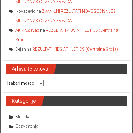
MITINGA AK CRVENA ZVEZDA
ikovacevic
na
ZVANIČNI REZULTATI NOVOGODIŠNJEG
MITINGA AK CRVENA ZVEZDA
AK Kruševac
na
REZULTATI KIDS ATHLETICS (Centralna
Srbija)
Dejan
na
REZULTATI KIDS ATHLETICS (Centralna Srbija)
Arhiva tekstova
Arhiva tekstova
Kategorije
Klupska
Obaveštenja