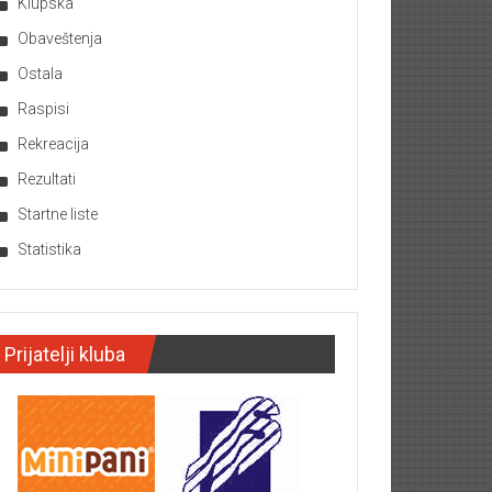
Klupska
Obaveštenja
Ostala
Raspisi
Rekreacija
Rezultati
Startne liste
Statistika
Prijatelji kluba