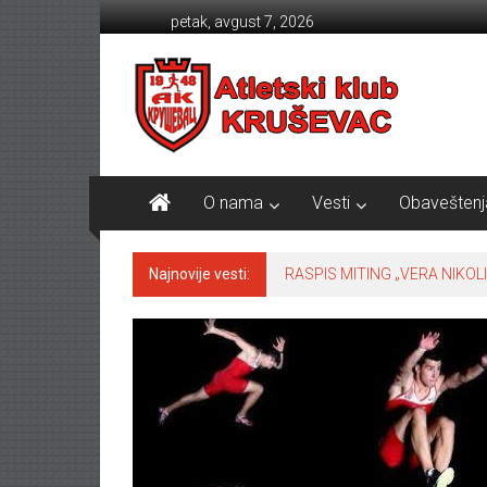
Skip to content
petak, avgust 7, 2026
Atletski klub KRUŠEVAC
O nama
Vesti
Obaveštenj
Najnovije vesti:
RASPIS MITING „VERA NIKOLI