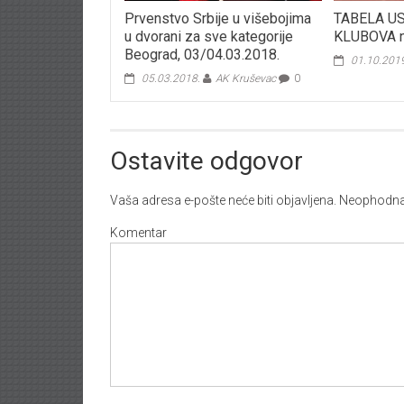
Prvenstvo Srbije u višebojima
TABELA U
u dvorani za sve kategorije
KLUBOVA n
Beograd, 03/04.03.2018.
01.10.201
05.03.2018.
AK Kruševac
0
Ostavite odgovor
Vaša adresa e-pošte neće biti objavljena.
Neophodna 
Komentar