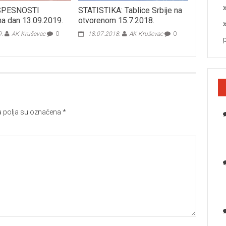
SPESNOSTI
STATISTIKA: Tablice Srbije na
a dan 13.09.2019.
otvorenom 15.7.2018.
9.
AK Kruševac
0
18.07.2018.
AK Kruševac
0
polja su označena
*