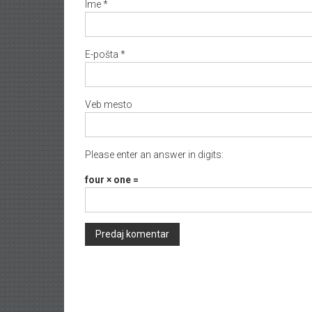
Ime
*
E-pošta
*
Veb mesto
Please enter an answer in digits:
four × one =