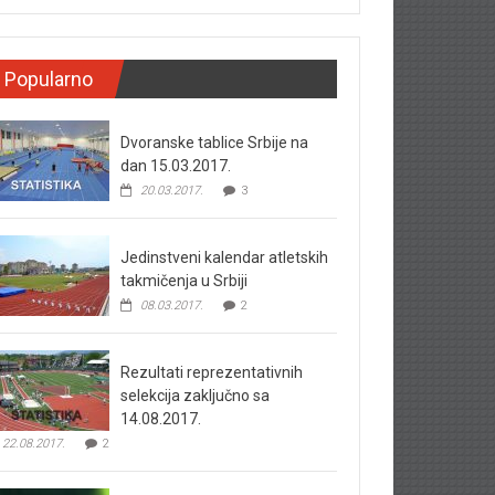
Popularno
Dvoranske tablice Srbije na
dan 15.03.2017.
20.03.2017.
3
Jedinstveni kalendar atletskih
takmičenja u Srbiji
08.03.2017.
2
Rezultati reprezentativnih
selekcija zaključno sa
14.08.2017.
22.08.2017.
2