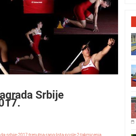
agrada Srbije
017.
ada-srbije-2017-trenutna-rang-lista-posle-2-takmicenja