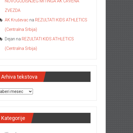
NOVOGODIŠNJEG MITINGA AK CRVENA
ZVEZDA
AK Kruševac
na
REZULTATI KIDS ATHLETICS
(Centralna Srbija)
Dejan
na
REZULTATI KIDS ATHLETICS
(Centralna Srbija)
Arhiva tekstova
hiva tekstova
Kategorije