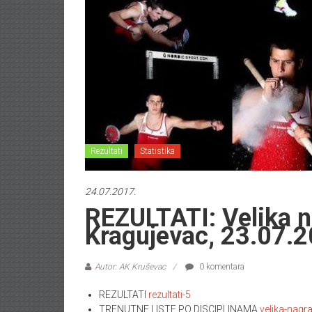
Rezultati
Statistika
24.07.2017.
REZULTATI: Velika n
Kragujevac, 23.07.2
Autor: AK Kruševac
0 komentara
REZULTATI
rezultati-5
TRENUTNE LISTE PO DISCIPLINAMA
velika-nagr