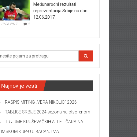
Međunarodni rezultati
reprezentacija Srbije na dan
12.06.2017.
13.06.2017.
2
Najnovije vesti
RASPIS MITING „VERA NIKOLIC“ 2026
TABLICE SRBIJE 2024 sezona na otvorenom
TRIJUMF KRUŠEVAČKIH ATLETIČARA NA
ZIMSKOM KUP-U U BACANJIMA