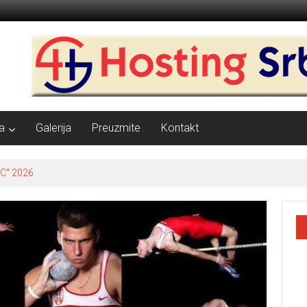
a
Galerija
Preuzmite
Kontakt
C“ 2026