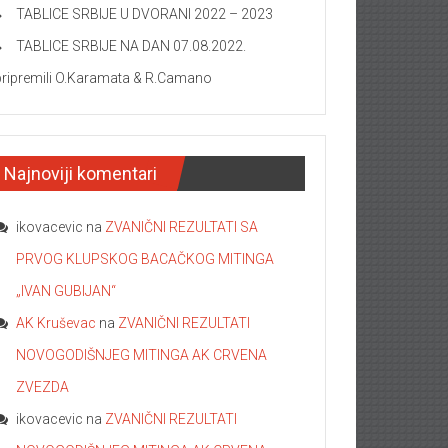
TABLICE SRBIJE U DVORANI 2022 – 2023
TABLICE SRBIJE NA DAN 07.08.2022.
pripremili O.Karamata & R.Camano
Najnoviji komentari
ikovacevic
na
ZVANIČNI REZULTATI SA
PRVOG KLUPSKOG BACAČKOG MITINGA
„IVAN GUBIJAN“
AK Kruševac
na
ZVANIČNI REZULTATI
NOVOGODIŠNJEG MITINGA AK CRVENA
ZVEZDA
ikovacevic
na
ZVANIČNI REZULTATI