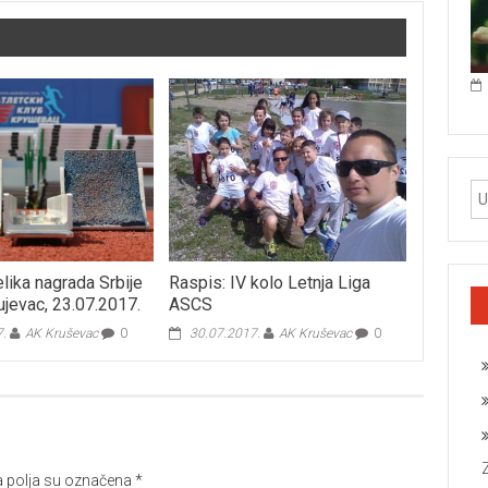
lika nagrada Srbije
Raspis: IV kolo Letnja Liga
ujevac, 23.07.2017.
ASCS
7.
AK Kruševac
0
30.07.2017.
AK Kruševac
0
polja su označena
*