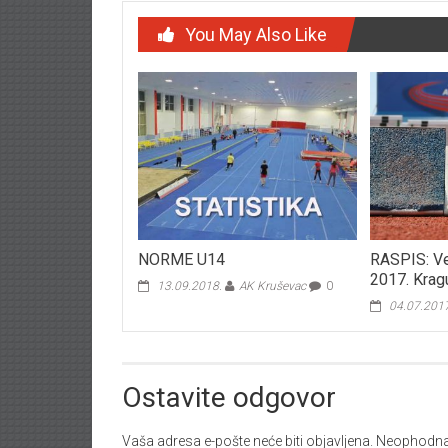
You May Also Like
NORME U14
RASPIS: Ve
2017. Krag
13.09.2018.
AK Kruševac
0
04.07.201
Ostavite odgovor
Vaša adresa e-pošte neće biti objavljena.
Neophodna 