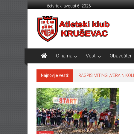
Skip to content
četvrtak, avgust 6, 2026
Atletski klub KRUŠEVAC
O nama
Vesti
Obaveštenj
Najnovije vesti:
RASPIS MITING „VERA NIKOLI