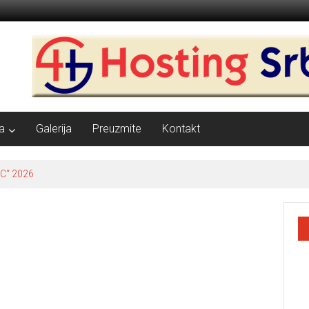
a
Galerija
Preuzmite
Kontakt
C“ 2026