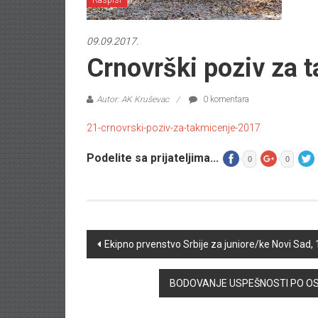
Raspisi
09.09.2017.
Crnovrški poziv za 
Autor: AK Kruševac
0 komentara
21-crnovrski-poziv-za-takmicenje-2017
Podelite sa prijateljima...
0
0
Post navigation
Ekipno prvenstvo Srbije za juniore/ke Novi Sad,
BODOVANJE USPEŠNOSTI PO OSN