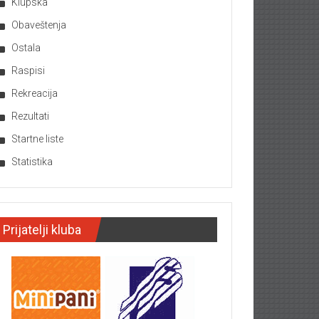
Klupska
Obaveštenja
Ostala
Raspisi
Rekreacija
Rezultati
Startne liste
Statistika
Prijatelji kluba