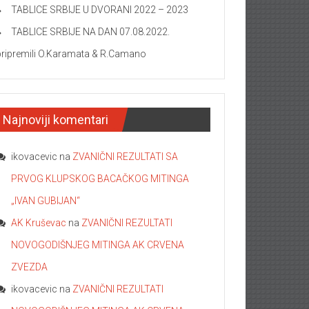
TABLICE SRBIJE U DVORANI 2022 – 2023
TABLICE SRBIJE NA DAN 07.08.2022.
pripremili O.Karamata & R.Camano
Najnoviji komentari
ikovacevic
na
ZVANIČNI REZULTATI SA
PRVOG KLUPSKOG BACAČKOG MITINGA
„IVAN GUBIJAN“
AK Kruševac
na
ZVANIČNI REZULTATI
NOVOGODIŠNJEG MITINGA AK CRVENA
ZVEZDA
ikovacevic
na
ZVANIČNI REZULTATI