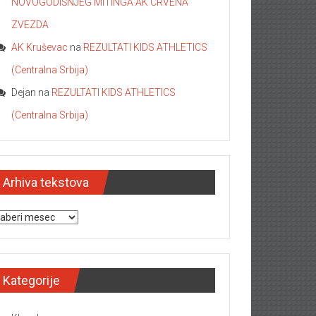
NOVOGODIŠNJEG MITINGA AK CRVENA
ZVEZDA
AK Kruševac
na
REZULTATI KIDS ATHLETICS
(Centralna Srbija)
Dejan
na
REZULTATI KIDS ATHLETICS
(Centralna Srbija)
Arhiva tekstova
hiva tekstova
Kategorije