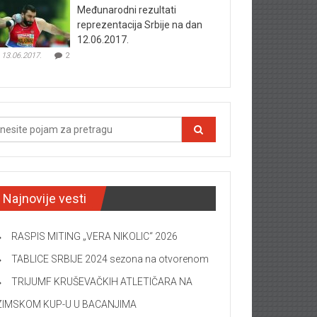
Međunarodni rezultati
reprezentacija Srbije na dan
12.06.2017.
13.06.2017.
2
Najnovije vesti
RASPIS MITING „VERA NIKOLIC“ 2026
TABLICE SRBIJE 2024 sezona na otvorenom
TRIJUMF KRUŠEVAČKIH ATLETIČARA NA
ZIMSKOM KUP-U U BACANJIMA