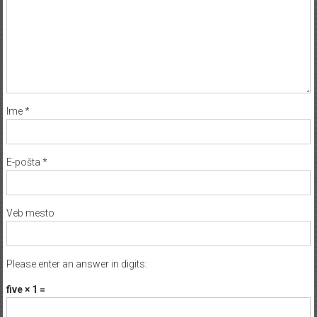
Ime
*
E-pošta
*
Veb mesto
Please enter an answer in digits:
five × 1 =