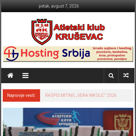
Skip to content
petak, avgust 7, 2026
Atletski klub KRUŠEVAC
Najnovije vesti:
RASPIS MITING „VERA NIKOLIC“ 2026