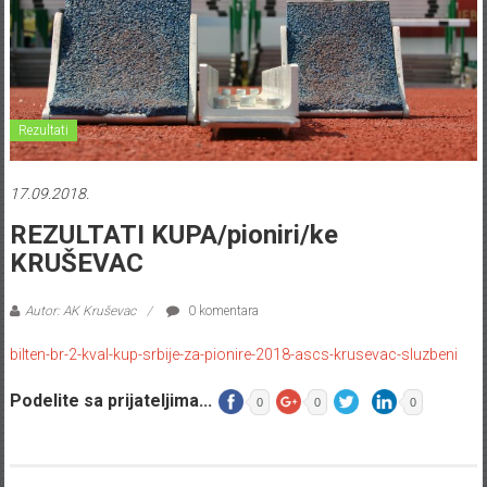
Rezultati
17.09.2018.
REZULTATI KUPA/pioniri/ke
KRUŠEVAC
Autor: AK Kruševac
0 komentara
bilten-br-2-kval-kup-srbije-za-pionire-2018-ascs-krusevac-sluzbeni
Podelite sa prijateljima...
0
0
0