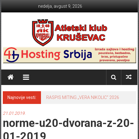
Skip to content
nedelja, avgust 9, 2026
Atletski klub KRUŠEVAC
Najnovije vesti:
RASPIS MITING „VERA NIKOLIC“ 2026
21.01.2019.
norme-u20-dvorana-z-20-
01-2019