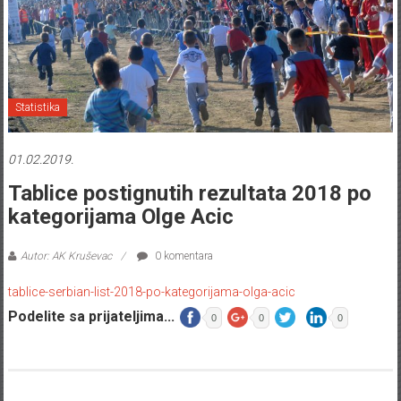
Statistika
01.02.2019.
Tablice postignutih rezultata 2018 po
kategorijama Olge Acic
Autor: AK Kruševac
0 komentara
tablice-serbian-list-2018-po-kategorijama-olga-acic
Podelite sa prijateljima...
0
0
0