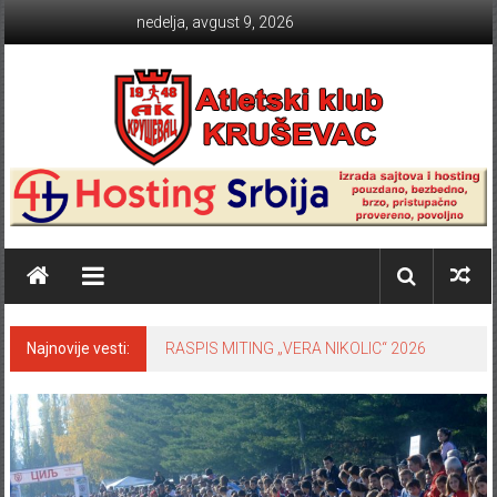
Skip to content
nedelja, avgust 9, 2026
Atletski klub KRUŠEVAC
Najnovije vesti:
RASPIS MITING „VERA NIKOLIC“ 2026