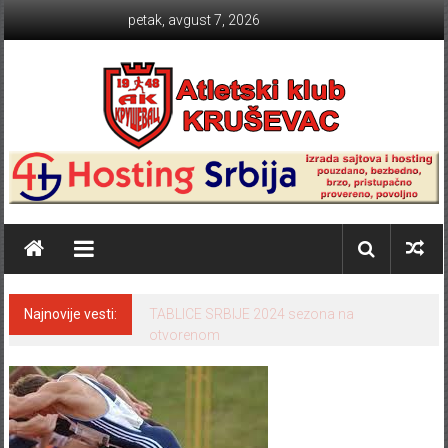
Skip to content
petak, avgust 7, 2026
Atletski klub KRUŠEVAC
Najnovije vesti:
TABLICE SRBIJE 2024 sezona na
otvorenom