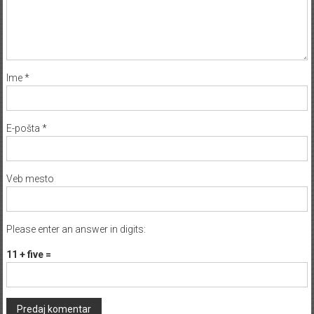
Ime
*
E-pošta
*
Veb mesto
Please enter an answer in digits:
11 + five =