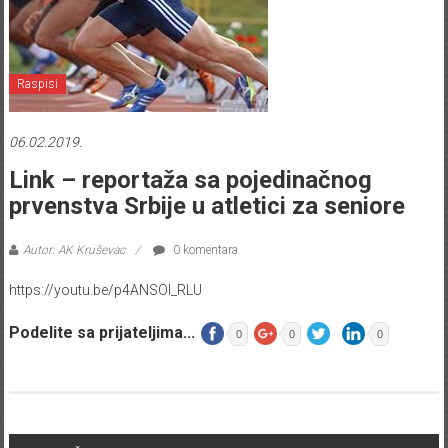
Raspisi
06.02.2019.
Link – reportaža sa pojedinačnog
prvenstva Srbije u atletici za seniore
Autor: AK Kruševac
0 komentara
https://youtu.be/p4ANSOI_RLU
Podelite sa prijateljima...
0
0
0