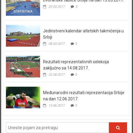
Dvoranske tablice Srbije na dan 15.03.2017.
20.03.2017.
3
Jedinstveni kalendar atletskih takmičenja u
Srbiji
08.03.2017.
2
Rezultati reprezentativnih selekcija
zaključno sa 14.08.2017.
22.08.2017.
2
Međunarodni rezultati reprezentacija Srbije
na dan 12.06.2017.
13.06.2017.
2