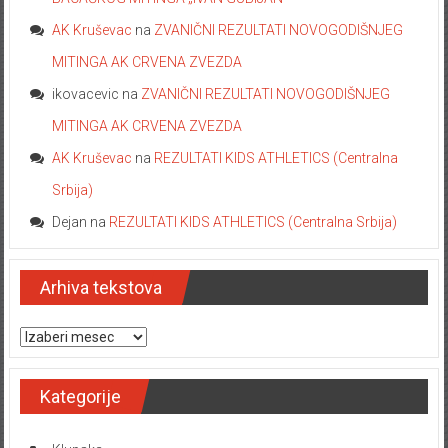
BACAČKOG MITINGA „IVAN GUBIJAN“
AK Kruševac
na
ZVANIČNI REZULTATI NOVOGODIŠNJEG
MITINGA AK CRVENA ZVEZDA
ikovacevic
na
ZVANIČNI REZULTATI NOVOGODIŠNJEG
MITINGA AK CRVENA ZVEZDA
AK Kruševac
na
REZULTATI KIDS ATHLETICS (Centralna
Srbija)
Dejan
na
REZULTATI KIDS ATHLETICS (Centralna Srbija)
Arhiva tekstova
Arhiva tekstova
Kategorije