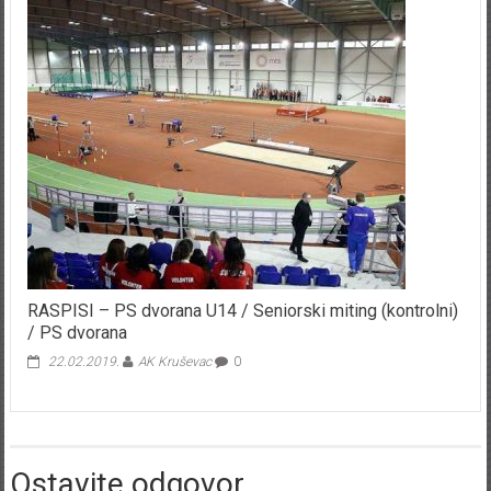
RASPISI – PS dvorana U14 / Seniorski miting (kontrolni)
/ PS dvorana
22.02.2019.
AK Kruševac
0