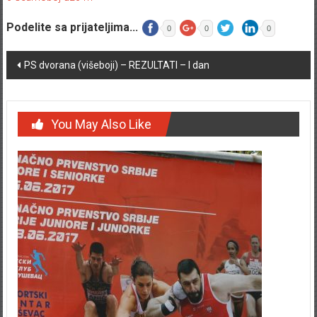
6-sedmoboj-u20-m
Podelite sa prijateljima...
0
0
0
Post navigation
PS dvorana (višeboji) – REZULTATI – I dan
You May Also Like