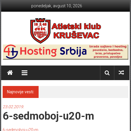
Skip to content
ponedeljak, avgust 10, 2026
Atletski klub KRUŠEVAC
Najnovije vesti:
TABLICE SRBIJE 2024 sezona na
otvorenom
23.02.2019.
6-sedmoboj-u20-m