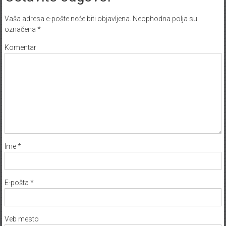
Ostavite odgovor
Vaša adresa e-pošte neće biti objavljena.
Neophodna polja su
označena
*
Komentar
Ime
*
E-pošta
*
Veb mesto