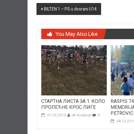
Post navigation
BILTEN 1 – PS u dvorani U14
You May Also Like
СТАРТНА ЛИСТА ЗА 1. КОЛО
RASPIS 74
ПРОЛЕЋНЕ КРОС ЛИГЕ
MEMORIJ
PETROVIĆ
07.03.2019.
AK Kruševac
0
08.10.201