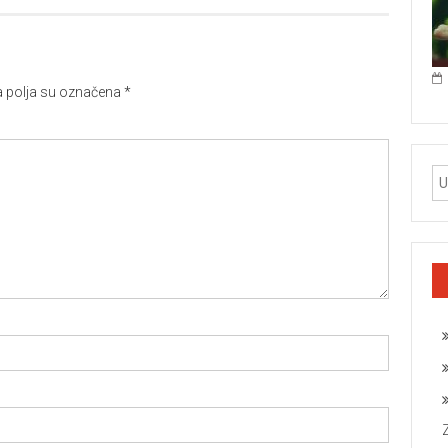
polja su označena
*