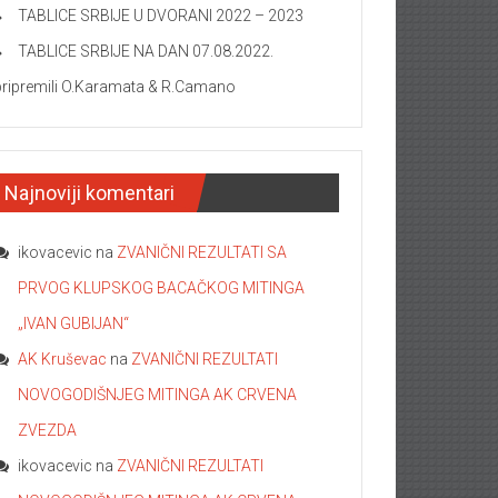
TABLICE SRBIJE U DVORANI 2022 – 2023
TABLICE SRBIJE NA DAN 07.08.2022.
pripremili O.Karamata & R.Camano
Najnoviji komentari
ikovacevic
na
ZVANIČNI REZULTATI SA
PRVOG KLUPSKOG BACAČKOG MITINGA
„IVAN GUBIJAN“
AK Kruševac
na
ZVANIČNI REZULTATI
NOVOGODIŠNJEG MITINGA AK CRVENA
ZVEZDA
ikovacevic
na
ZVANIČNI REZULTATI