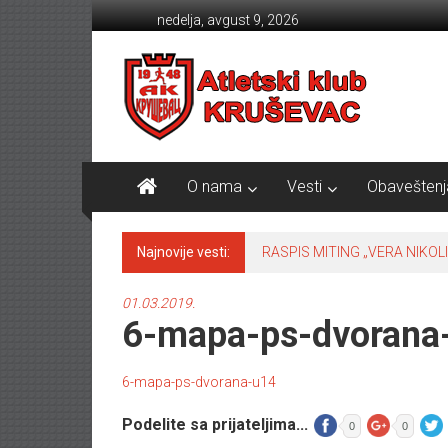
Skip to content
nedelja, avgust 9, 2026
Atletski klub KRUŠEVAC
O nama
Vesti
Obaveštenj
Najnovije vesti:
RASPIS MITING „VERA NIKOLI
01.03.2019.
6-mapa-ps-dvorana
6-mapa-ps-dvorana-u14
Podelite sa prijateljima...
0
0