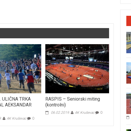
. ULIČNA TRKA
RASPIS – Seniorski miting
AL AEKSANDAR
(kontrolni)
06.02.2019.
AK Kruševac
0
9.
AK Kruševac
0