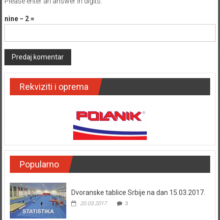
Please enter an answer in digits:
nine − 2 =
Rekviziti i oprema
Popularno
Dvoranske tablice Srbije na dan 15.03.2017.
20.03.2017.
3