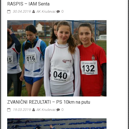
RASPIS – IAM Senta
30.04.2019.
AK Kruševac
0
ZVANIČNI REZULTATI – PS 10km na putu
19.03.2019.
AK Kruševac
0