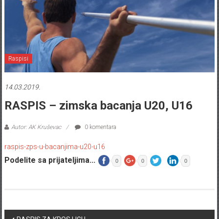
Raspisi
14.03.2019.
RASPIS – zimska bacanja U20, U16
Autor: AK Kruševac
0 komentara
raspis-zps-u-bacanjima-u20-u16
Podelite sa prijateljima...
0
0
0
Post navigation