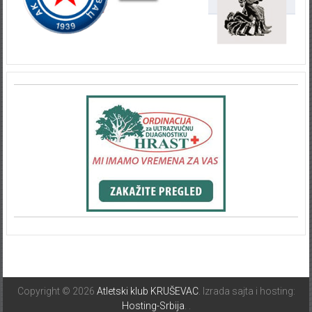
Copyright © 2026
Atletski klub KRUŠEVAC
. Izrada sajta i hosting:
Hosting-Srbija
.
.