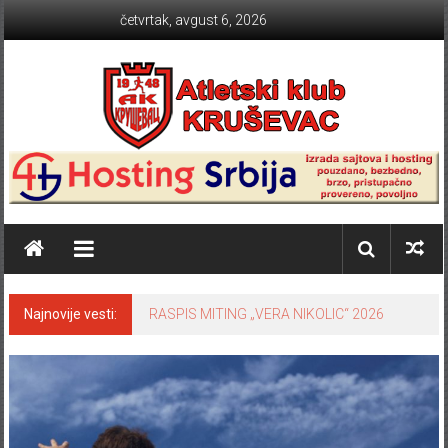
Skip to content
četvrtak, avgust 6, 2026
Atletski klub KRUŠEVAC
Najnovije vesti:
RASPIS MITING „VERA NIKOLIC“ 2026