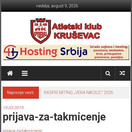
Skip to content
nedelja, avgust 9, 2026
Atletski klub KRUŠEVAC
Najnovije vesti:
RASPIS MITING „VERA NIKOLIC“ 2026
19.03.2019.
prijava-za-takmicenje
prijava-za-takmicenje