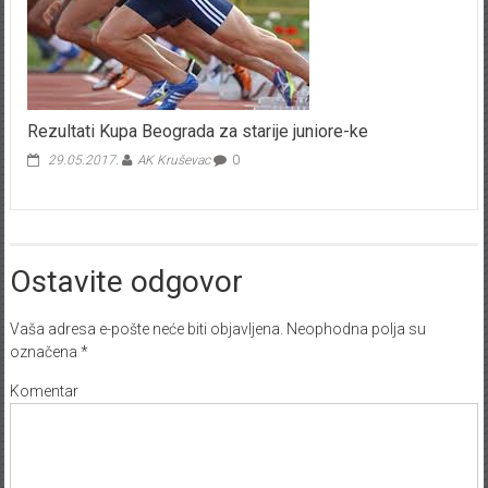
Rezultati Kupa Beograda za starije juniore-ke
29.05.2017.
AK Kruševac
0
Ostavite odgovor
Vaša adresa e-pošte neće biti objavljena.
Neophodna polja su
označena
*
Komentar