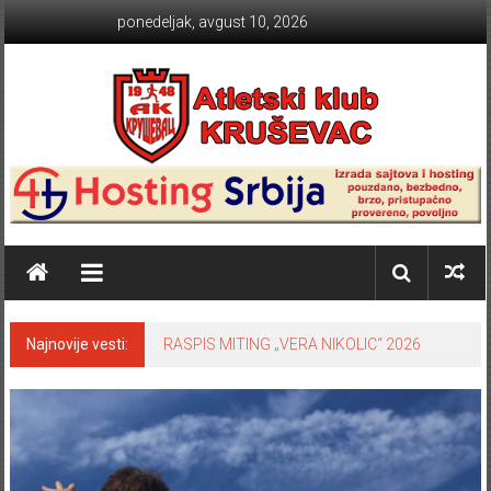
Skip to content
ponedeljak, avgust 10, 2026
Atletski klub KRUŠEVAC
Najnovije vesti:
RASPIS MITING „VERA NIKOLIC“ 2026