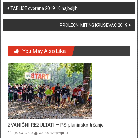
Post navigation
TABLICE dvorana 2019 10 najboljih
PROLECNI MITING KRUSEVAC 2019
You May Also Like
ZVANIČNI REZULTATI – PS planinsko trčanje
30.04.2019.
AK Kruševac
0