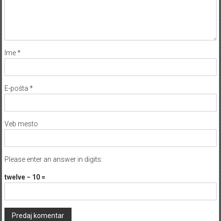
Ime
*
E-pošta
*
Veb mesto
Please enter an answer in digits:
twelve − 10 =