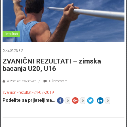
Rezultati
27.03.2019.
ZVANIČNI REZULTATI – zimska
bacanja U20, U16
Autor: AK Kruševac
0 komentara
zvanicni-rezultati-24-03-2019
Podelite sa prijateljima...
0
0
0