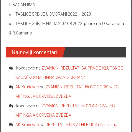
U BACANJIMA
TABLICE SRBIJE U DVORANI 2022 – 2023
TABLICE SRBIJE NA DAN 07.08.2022. pripremili O.Karamata
& R.Camano
Najnoviji komentari
ikovacevic
na
ZVANIČNI REZULTATI SA PRVOG KLUPSKOG
BACAČKOG MITINGA „IVAN GUBIJAN“
AK Kruševac
na
ZVANIČNI REZULTATI NOVOGODIŠNJEG
MITINGA AK CRVENA ZVEZDA
ikovacevic
na
ZVANIČNI REZULTATI NOVOGODIŠNJEG
MITINGA AK CRVENA ZVEZDA
AK Kruševac
na
REZULTATI KIDS ATHLETICS (Centralna