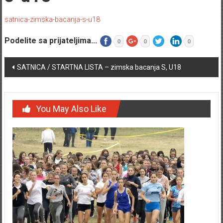
satnica-zimska-bacanja-s-u18
Podelite sa prijateljima...
0
0
0
Post navigation
SATNICA / STARTNA LISTA – zimska bacanja S, U18
You May Also Like