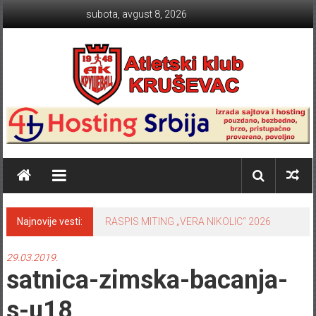
Skip to content
subota, avgust 8, 2026
Atletski klub KRUŠEVAC
Najnovije vesti:
RASPIS MITING „VERA NIKOLIC“ 2026
29.03.2019.
satnica-zimska-bacanja-
s-u18