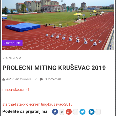
Startne liste
13.04.2019.
PROLECNI MITING KRUŠEVAC 2019
Autor: AK Kruševac
0 komentara
mapa-stadiona1
startna-lista-prolecni-miting-krusevac-2019
Podelite sa prijateljima...
0
0
0