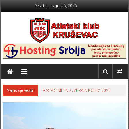
Skip to content
četvrtak, avgust 6, 2026
Atletski klub KRUŠEVAC
Najnovije vesti:
RASPIS MITING „VERA NIKOLIC“ 2026