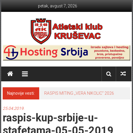
Skip to content
petak, avgust 7, 2026
Atletski klub KRUŠEVAC
Najnovije vesti:
RASPIS MITING „VERA NIKOLIC“ 2026
25.04.2019.
raspis-kup-srbije-u-
stafetama-05-05-2019